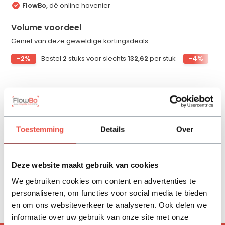
FlowBo,
dé online hovenier
Volume voordeel
Geniet van deze geweldige kortingsdeals
-2%
Bestel
2
stuks voor slechts
132,62
per stuk
-4%
Bes
Productomschrijving
Toestemming
Details
Over
Specificaties
Deze website maakt gebruik van cookies
Reviews
We gebruiken cookies om content en advertenties te
personaliseren, om functies voor social media te bieden
Delen
en om ons websiteverkeer te analyseren. Ook delen we
informatie over uw gebruik van onze site met onze