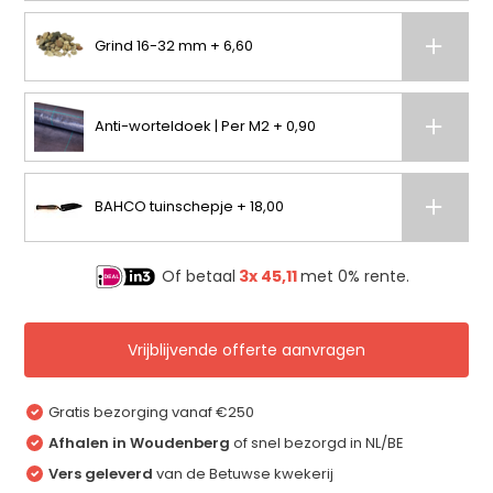
Grind 16-32 mm + 6,60
Anti-worteldoek | Per M2 + 0,90
BAHCO tuinschepje + 18,00
Of betaal
3x
45,11
met 0% rente.
Vrijblijvende offerte aanvragen
Gratis bezorging vanaf €250
Afhalen in Woudenberg
of snel bezorgd in NL/BE
Vers geleverd
van de Betuwse kwekerij