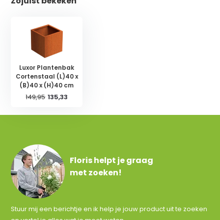
Zojuist bekeken
Luxor Plantenbak
Cortenstaal (L)40 x
(B)40 x (H)40 cm
149,95
135,33
Floris helpt je graag
met zoeken!
Stuur mij een berichtje en ik help je jouw product uit te zoeken