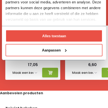
partners voor social media, adverteren en analyse. Deze
partners kunnen deze gegevens combineren met andere
ACCESSOIRES
informatie die u aan ze heeft verstrekt of die ze hebben
Handig om mee te bestellen
verzameld op basis van uw gebruik van hun services.
Alles toestaan
Aanpassen
Vivimus
Grind 16-32 mm
17,05
6,60
Aanbevolen producten