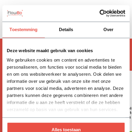
Reviews
Delen
Toestemming
Details
Over
ACCESSOIRES
Deze website maakt gebruik van cookies
Handig om mee te bestellen
We gebruiken cookies om content en advertenties te
personaliseren, om functies voor social media te bieden
en om ons websiteverkeer te analyseren. Ook delen we
informatie over uw gebruik van onze site met onze
partners voor social media, adverteren en analyse. Deze
partners kunnen deze gegevens combineren met andere
informatie die u aan ze heeft verstrekt of die ze hebben
Aanplantpakket per boom: 2
Leibomen aankoppel
verzameld op basis van uw gebruik van hun services.
boompalen 200 cm | 1 zak
bestaat uit: 2 bamboes
aanplantgrond | 2 meter
| 1 meter bindbuis
boombevestigingsband | 2
krammen
23,70
7,55
Alles toestaan