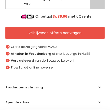
+ 23,70
Of betaal
3x
35,86
met 0% rente.
Vrijblijvende offerte aanvragen
Gratis bezorging vanaf €250
Afhalen in Woudenberg
of snel bezorgd in NL/BE
Vers geleverd
van de Betuwse kwekerij
FlowBo,
dé online hovenier
Productomschrijving
Specificaties