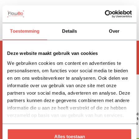
Reviews
Delen
Toestemming
Details
Over
ACCESSOIRES
Deze website maakt gebruik van cookies
Handig om mee te bestellen
We gebruiken cookies om content en advertenties te
personaliseren, om functies voor social media te bieden
en om ons websiteverkeer te analyseren. Ook delen we
informatie over uw gebruik van onze site met onze
partners voor social media, adverteren en analyse. Deze
partners kunnen deze gegevens combineren met andere
informatie die u aan ze heeft verstrekt of die ze hebben
Aanplantpakket per boom: 2
Leibomen aankoppel
verzameld op basis van uw gebruik van hun services.
boompalen 200 cm | 1 zak
bestaat uit: 2 bamboes
aanplantgrond | 2 meter
| 1 meter bindbuis
boombevestigingsband | 2
krammen
23,70
7,55
Alles toestaan