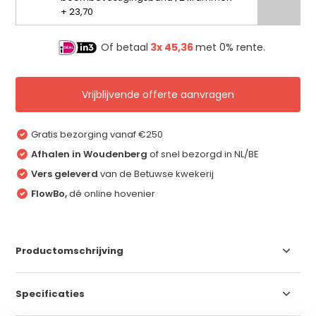
+ 23,70
Of betaal
3x
45,36
met 0% rente.
Vrijblijvende offerte aanvragen
Gratis bezorging vanaf €250
Afhalen in Woudenberg
of snel bezorgd in NL/BE
Vers geleverd
van de Betuwse kwekerij
FlowBo,
dé online hovenier
Productomschrijving
Specificaties