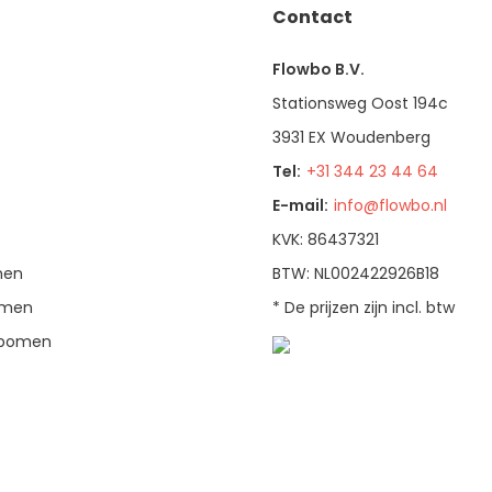
Contact
Flowbo B.V.
Stationsweg Oost 194c
3931 EX Woudenberg
Tel:
+31 344 23 44 64
E-mail:
info@flowbo.nl
KVK: 86437321
men
BTW: NL002422926B18
bomen
* De prijzen zijn incl. btw
enbomen