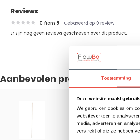
Reviews
0
5
from
Gebaseerd op 0 review
Er zijn nog geen reviews geschreven over dit product..
Aanbevolen producten
Toestemming
Deze website maakt gebruik
We gebruiken cookies om cont
Hakstee
websiteverkeer te analyseren
8,50
media, adverteren en analys
Op voorra
verstrekt of die ze hebben v