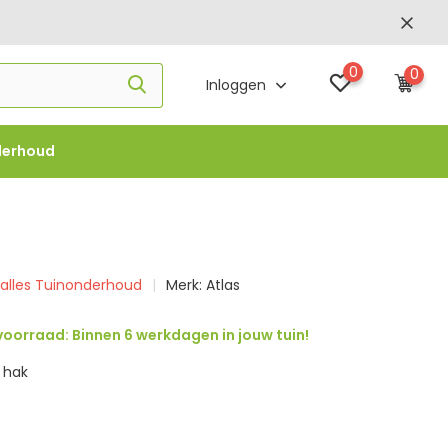
0
0
Inloggen
derhoud
f €1000 -
FLOWBO1000
k alles Tuinonderhoud
Merk:
Atlas
oorraad: Binnen 6 werkdagen in jouw tuin!
 hak