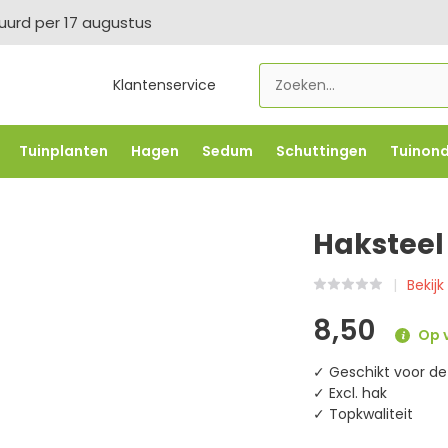
tuurd per 17 augustus
Klantenservice
Tuinplanten
Hagen
Sedum
Schuttingen
Tuinon
LOWBO250
-5% vanaf €500 -
FLOWBO500
-7,5% vana
Haksteel
Bekij
8,50
Op v
✓ Geschikt voor de
✓ Excl. hak
✓ Topkwaliteit