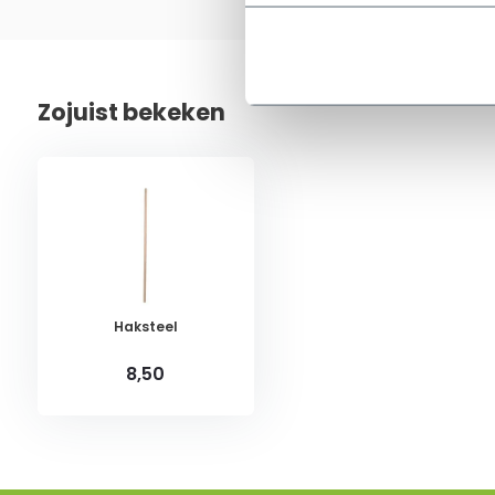
Zojuist bekeken
Haksteel
8,50