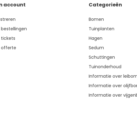
jn account
Categorieën
istreren
Bomen
 bestellingen
Tuinplanten
 tickets
Hagen
 offerte
Sedum
Schuttingen
Tuinonderhoud
Informatie over leibo
Informatie over olijf
Informatie over vijg