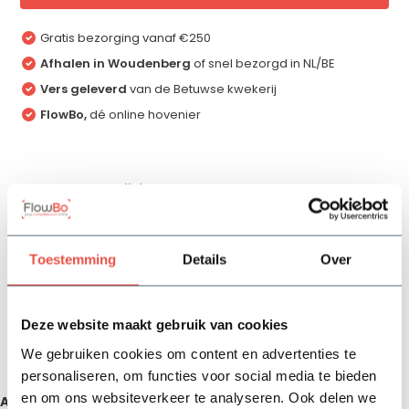
Gratis bezorging vanaf €250
Afhalen in Woudenberg
of snel bezorgd in NL/BE
Vers geleverd
van de Betuwse kwekerij
FlowBo,
dé online hovenier
Productomschrijving
Specificaties
Toestemming
Details
Over
Reviews
Deze website maakt gebruik van cookies
We gebruiken cookies om content en advertenties te
Delen
personaliseren, om functies voor social media te bieden
en om ons websiteverkeer te analyseren. Ook delen we
Aanbevolen producten