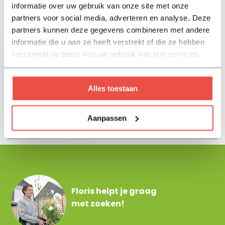
informatie over uw gebruik van onze site met onze
partners voor social media, adverteren en analyse. Deze
Zojuist bekeken
partners kunnen deze gegevens combineren met andere
informatie die u aan ze heeft verstrekt of die ze hebben
verzameld op basis van uw gebruik van hun services.
Alles toestaan
GardenLights
hoofdkabel - 50M
128,20
Aanpassen
Floris helpt je graag
met zoeken!