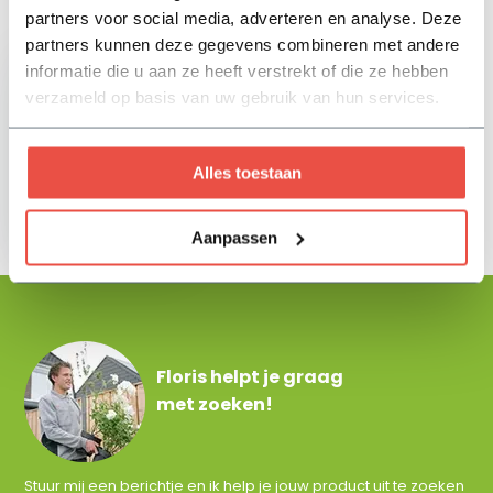
Zojuist bekeken
partners voor social media, adverteren en analyse. Deze
partners kunnen deze gegevens combineren met andere
informatie die u aan ze heeft verstrekt of die ze hebben
verzameld op basis van uw gebruik van hun services.
Eliton Supreme Linea
Alles toestaan
xxs 60 x 60 x 4 cm -
Kilimanjaro
48,40
Aanpassen
Floris helpt je graag
met zoeken!
Stuur mij een berichtje en ik help je jouw product uit te zoeken