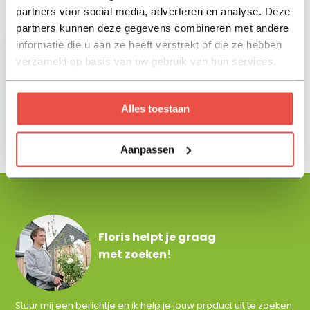
Zojuist bekeken
partners voor social media, adverteren en analyse. Deze
partners kunnen deze gegevens combineren met andere
informatie die u aan ze heeft verstrekt of die ze hebben
verzameld op basis van uw gebruik van hun services.
Eliton Supreme Linea
Alles toestaan
xxs 60 x 60 x 4 cm -
Kilimanjaro
48,40
Aanpassen
Floris helpt je graag
met zoeken!
Stuur mij een berichtje en ik help je jouw product uit te zoeken