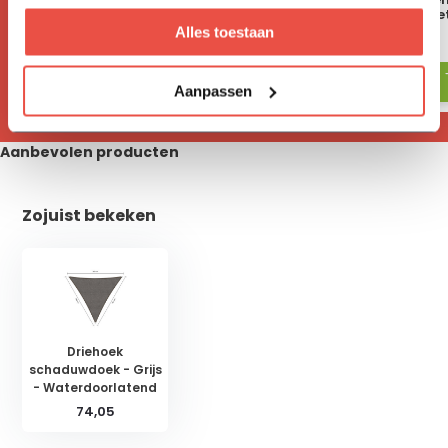
schaduwdoek <5 meter
schaduwdoek >5 me
Alles toestaan
43,65
49,35
Aanpassen
Aanbevolen producten
Zojuist bekeken
Driehoek
schaduwdoek - Grijs
- Waterdoorlatend
74,05