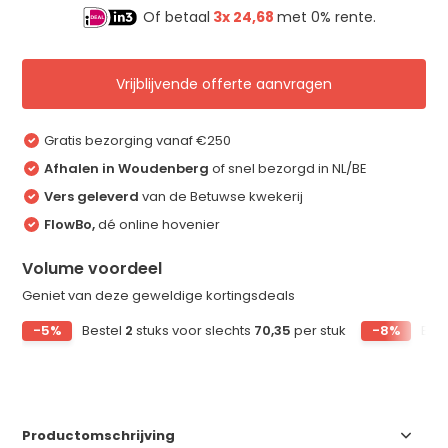
Of betaal
3x
24,68
met 0% rente.
Vrijblijvende offerte aanvragen
Gratis bezorging vanaf €250
Afhalen in Woudenberg
of snel bezorgd in NL/BE
Vers geleverd
van de Betuwse kwekerij
FlowBo,
dé online hovenier
Volume voordeel
Geniet van deze geweldige kortingsdeals
-5%
Bestel
2
stuks voor slechts
70,35
per stuk
-8%
Bes
Productomschrijving