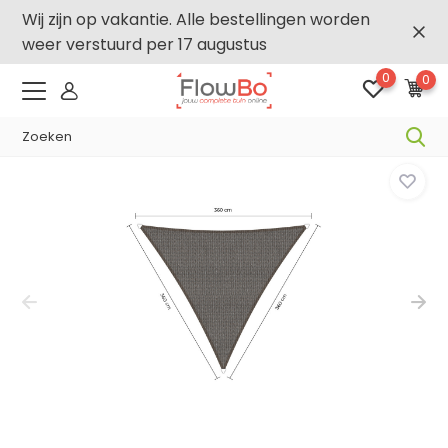
Wij zijn op vakantie. Alle bestellingen worden
weer verstuurd per 17 augustus
0
0
250
-,5% vanaf €500 -
FLOWBO500
Home