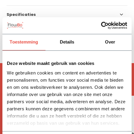
Specificaties
Reviews
Toestemming
Details
Over
Delen
Deze website maakt gebruik van cookies
We gebruiken cookies om content en advertenties te
ACCESSOIRES
personaliseren, om functies voor social media te bieden
Handig om mee te bestellen
en om ons websiteverkeer te analyseren. Ook delen we
informatie over uw gebruik van onze site met onze
partners voor social media, adverteren en analyse. Deze
partners kunnen deze gegevens combineren met andere
informatie die u aan ze heeft verstrekt of die ze hebben
verzameld op basis van uw gebruik van hun services.
Bevestiging set - driehoek
Bevestiging set - drie