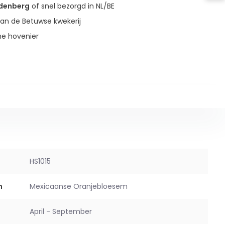
udenberg
of snel bezorgd in NL/BE
an de Betuwse kwekerij
ne hovenier
HS1015
m
Mexicaanse Oranjebloesem
April - September