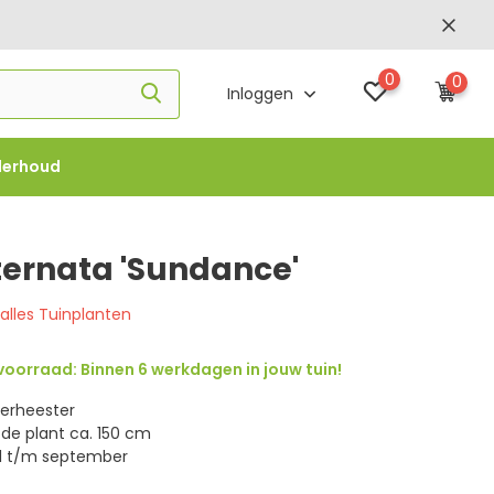
0
0
Inloggen
derhoud
f €1000 -
FLOWBO1000
ternata 'Sundance'
 alles Tuinplanten
oorraad: Binnen 6 werkdagen in jouw tuin!
ierheester
de plant ca. 150 cm
ril t/m september