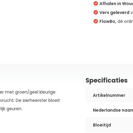
Afhalen in Wo
Vers geleverd
v
FlowBo,
dé onli
Specificaties
er met groen/geel kleurige
Artikelnummer
vrucht. De sierheerster bloeit
ijk geuren.
Nederlandse naa
Bloeitijd