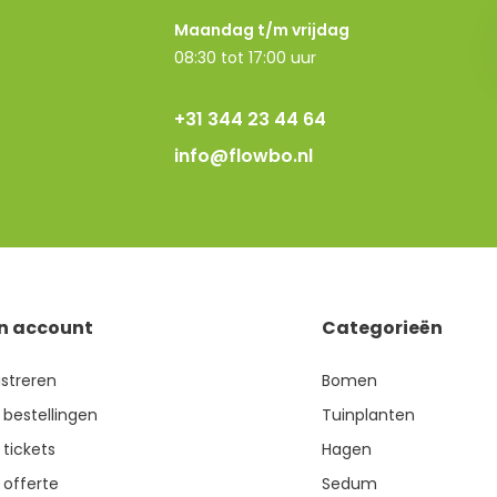
Maandag t/m vrijdag
08:30 tot 17:00 uur
+31 344 23 44 64
info@flowbo.nl
jn account
Categorieën
istreren
Bomen
 bestellingen
Tuinplanten
 tickets
Hagen
 offerte
Sedum