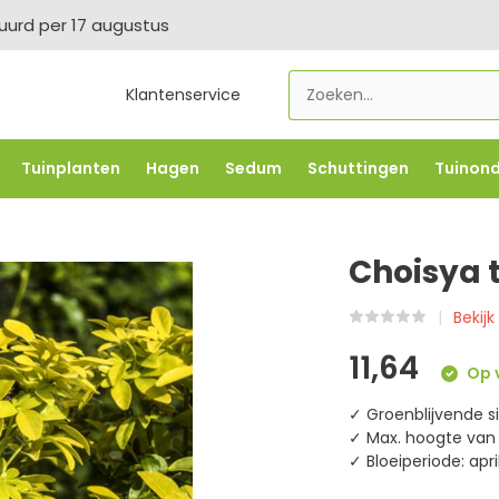
tuurd per 17 augustus
Klantenservice
Tuinplanten
Hagen
Sedum
Schuttingen
Tuinon
LOWBO250
-5% vanaf €500 -
FLOWBO500
-7,5% vana
Choisya 
Bekijk
11,64
Op v
✓ Groenblijvende s
✓ Max. hoogte van 
✓ Bloeiperiode: ap