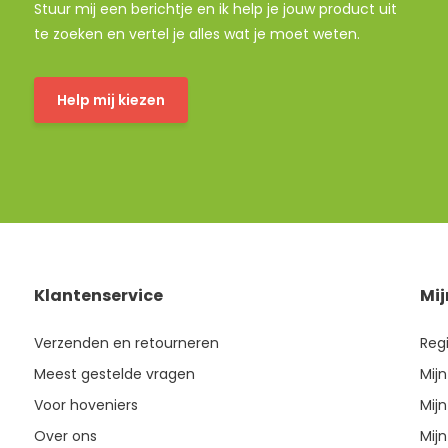
Stuur mij een berichtje en ik help je jouw product uit
te zoeken en vertel je alles wat je moet weten.
Help mij kiezen
Klantenservice
Mi
Verzenden en retourneren
Reg
Meest gestelde vragen
Mijn
Voor hoveniers
Mijn
Over ons
Mijn