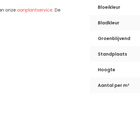
Bloeikleur
van onze
aanplantservice
. De
Bladkleur
Groenblijvend
Standplaats
Hoogte
Aantal per m²