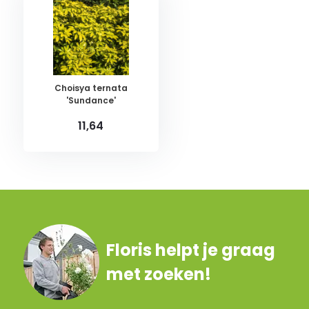
Choisya ternata
'Sundance'
11,64
Floris helpt je graag
met zoeken!