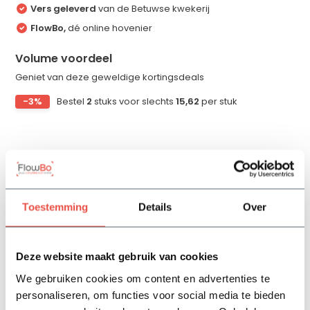
Vers geleverd
van de Betuwse kwekerij
FlowBo,
dé online hovenier
Volume voordeel
Geniet van deze geweldige kortingsdeals
-3%
Bestel
2
stuks voor slechts
15,62
per stuk
Productomschrijving
Specificaties
Toestemming
Details
Over
Reviews
Deze website maakt gebruik van cookies
We gebruiken cookies om content en advertenties te
Delen
personaliseren, om functies voor social media te bieden