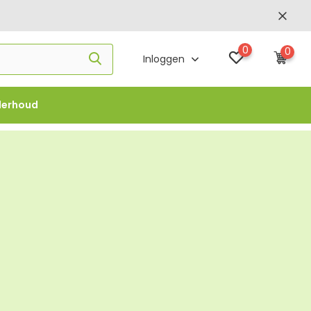
0
0
Inloggen
derhoud
f €1000 -
FLOWBO1000