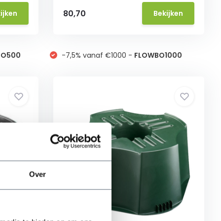
80,70
ijken
Bekijken
BO500
-7,5% vanaf €1000 -
FLOWBO1000
Over