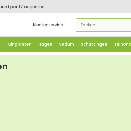
tuurd per 17 augustus
Klantenservice
Tuinplanten
Hagen
Sedum
Schuttingen
Tuinon
LOWBO250
-5% vanaf €500 -
FLOWBO500
-7,5% vana
on