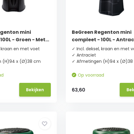
genton mini
BeGreen Regenton mini
100L - Groen - Met
compleet - 100L - Antrac
!
Met gratis voet!
l, kraan en met voet
✓ Incl. deksel, kraan en met 
✓ Antraciet
 (H)94 x (Ø)38 cm
✓ Afmetingen (H)94 x (Ø)38
ad
Op voorraad
63,60
Bekijken
Bek