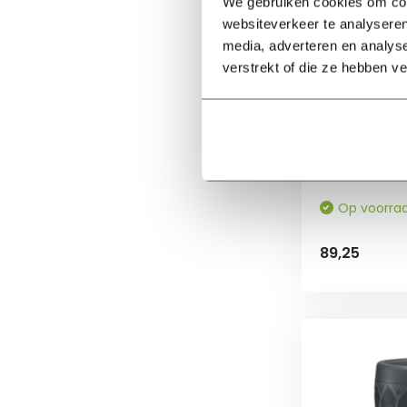
We gebruiken cookies om cont
websiteverkeer te analyseren
media, adverteren en analys
Harcostar 
verstrekt of die ze hebben v
- 227L - An
✓ Incl. deksel
✓ Antraciet
✓ Afmetingen
Op voorra
89,25