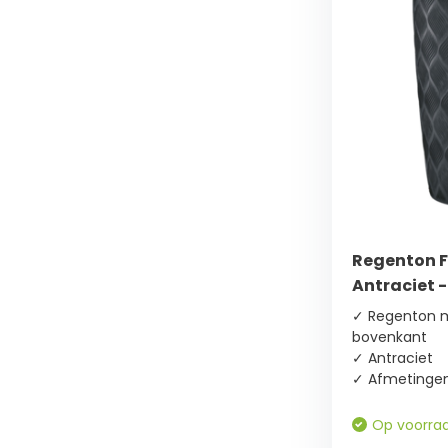
Regenton F
Antraciet -
✓ Regenton m
bovenkant
✓ Antraciet
✓ Afmetingen
Op voorra