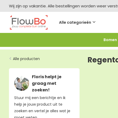
Wij zijn op vakantie. Alle bestellingen worden weer vers
Alle categorieën
Bomen
Meer bestellen =
meer korting
-2,5% vanaf €250 -
F
Regent
Alle producten
Floris helpt je
graag met
zoeken!
Stuur mij een berichtje en ik
help je jouw product uit te
zoeken en vertel je alles wat je
moet weten.