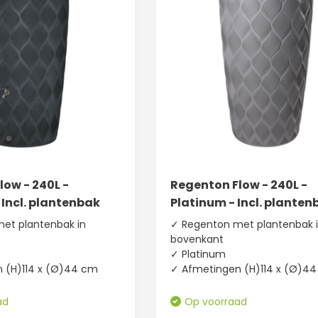
low - 240L -
Regenton Flow - 240L -
 Incl. plantenbak
Platinum - Incl. planten
et plantenbak in
✓ Regenton met plantenbak 
bovenkant
✓ Platinum
 (H)114 x (Ø)44 cm
✓ Afmetingen (H)114 x (Ø)4
ad
Op voorraad