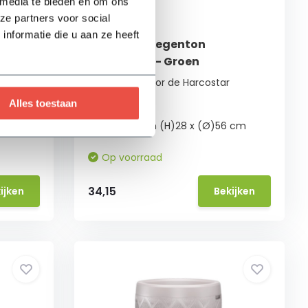
 media te bieden en om ons
ze partners voor social
nformatie die u aan ze heeft
Harcostar regenton
standaard - Groen
✓ Geschikt voor de Harcostar
regentonnen
Alles toestaan
✓ Groen
 cm
✓ Afmetingen (H)28 x (Ø)56 cm
Op voorraad
34,15
ijken
Bekijken