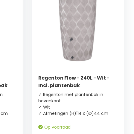
Regenton Flow - 240L - Wit -
bak
Incl. plantenbak
in
✓ Regenton met plantenbak in
bovenkant
✓ Wit
4 cm
✓ Afmetingen (H)114 x (Ø)44 cm
Op voorraad