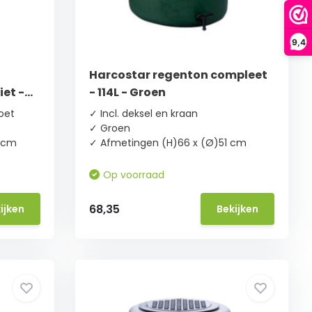
9,4
Harcostar regenton compleet
iet -
- 114L - Groen
voet
✓ Incl. deksel en kraan
✓ Groen
 cm
✓ Afmetingen (H)66 x (Ø)51 cm
Op voorraad
68,35
ijken
Bekijken