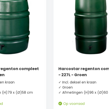
regenton compleet
Harcostar regenton co
oen
- 227L - Groen
 en kraan
✓ Incl. deksel en kraan
✓ Groen
 (H)79 x (Ø)58 cm
✓ Afmetingen (H)96 x (Ø)60
ad
Op voorraad