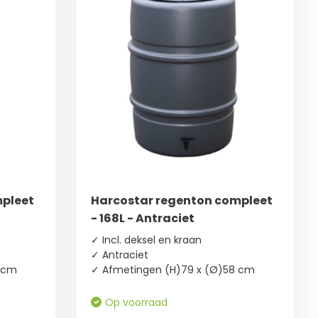
mpleet
Harcostar regenton compleet
- 168L - Antraciet
✓ Incl. deksel en kraan
✓ Antraciet
 cm
✓ Afmetingen (H)79 x (Ø)58 cm
Op voorraad