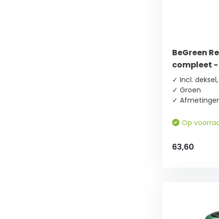
BeGreen Re
compleet - 
gratis voet
✓ Incl. dekse
✓ Groen
✓ Afmetingen
Op voorra
63,60