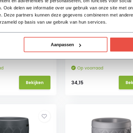
ent en advertenties te personaliseren, om functies voor social
. Ook delen we informatie over uw gebruik van onze site met on
e. Deze partners kunnen deze gegevens combineren met andere i
regenton compleet
Harcostar regenton
erzameld op basis van uw gebruik van hun services.
traciet
standaard - Zwart
 en kraan
✓ Geschikt voor de Harcostar
regentonnen
Aanpassen
 (H)96 x (Ø)60 cm
✓ Zwart
✓ Afmetingen (H)28 x (Ø)56
ad
Op voorraad
34,15
Bekijken
Bek