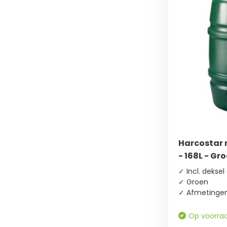
Harcostar 
- 168L - Gr
✓ Incl. deksel
✓ Groen
✓ Afmetingen
Op voorra