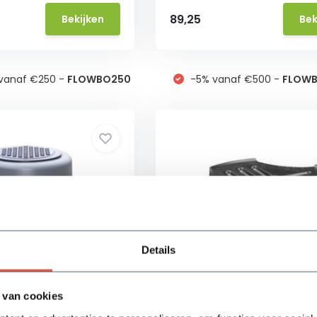
89,25
Bekijken
Bek
vanaf €250 -
FLOWBO250
-5% vanaf €500 -
FLOW
Details
 van cookies