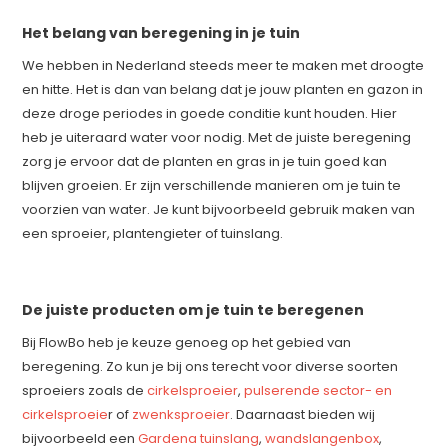
Het belang van beregening in je tuin
We hebben in Nederland steeds meer te maken met droogte
en hitte. Het is dan van belang dat je jouw planten en gazon in
deze droge periodes in goede conditie kunt houden. Hier
heb je uiteraard water voor nodig. Met de juiste beregening
zorg je ervoor dat de planten en gras in je tuin goed kan
blijven groeien. Er zijn verschillende manieren om je tuin te
voorzien van water. Je kunt bijvoorbeeld gebruik maken van
een sproeier, plantengieter of tuinslang.
De juiste producten om je tuin te beregenen
Bij FlowBo heb je keuze genoeg op het gebied van
beregening. Zo kun je bij ons terecht voor diverse soorten
sproeiers zoals de
cirkelsproeier
,
pulserende sector- en
cirkelsproeie
r of
zwenksproeier
. Daarnaast bieden wij
bijvoorbeeld een
Gardena tuinslang
,
wandslangenbox
,