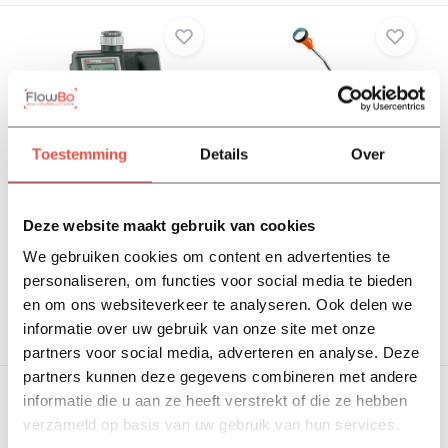
Toestemming
Details
Over
Gardena
Gardena classic broes
besproeiingscomputer
met verlengstuk
MultiContro...
Deze website maakt gebruik van cookies
Op voorraad
Op voorraad
158,60
35,10
We gebruiken cookies om content en advertenties te
personaliseren, om functies voor social media te bieden
Bekijken
Bekijken
en om ons websiteverkeer te analyseren. Ook delen we
informatie over uw gebruik van onze site met onze
partners voor social media, adverteren en analyse. Deze
partners kunnen deze gegevens combineren met andere
informatie die u aan ze heeft verstrekt of die ze hebben
verzameld op basis van uw gebruik van hun services.