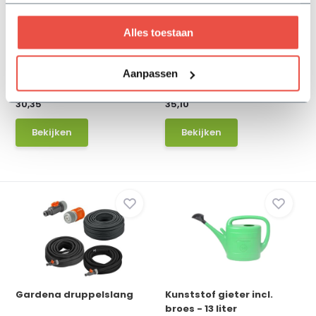
Alles toestaan
Gardena classic
Gardena spuitpistool
multifunctionele broes
premium
Aanpassen
Op voorraad
Op voorraad
30,35
35,10
Bekijken
Bekijken
Gardena druppelslang
Kunststof gieter incl.
broes - 13 liter