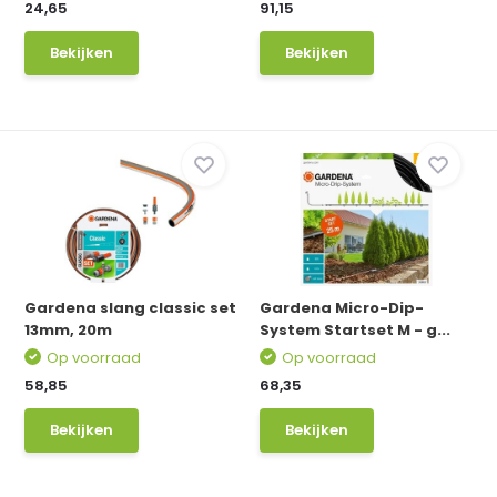
24,65
91,15
Bekijken
Bekijken
Gardena slang classic set
Gardena Micro-Dip-
13mm, 20m
System Startset M - g...
Op voorraad
Op voorraad
58,85
68,35
Bekijken
Bekijken