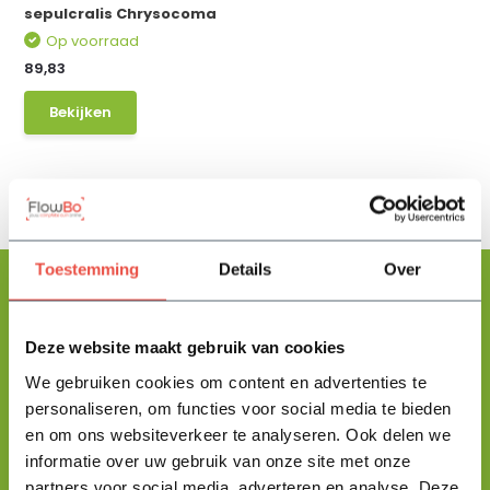
sepulcralis Chrysocoma
Op voorraad
89,83
Bekijken
Toestemming
Details
Over
Deze website maakt gebruik van cookies
Floris helpt je graag
met zoeken!
We gebruiken cookies om content en advertenties te
personaliseren, om functies voor social media te bieden
en om ons websiteverkeer te analyseren. Ook delen we
Stuur mij een berichtje en ik help je jouw product uit te zoeken
informatie over uw gebruik van onze site met onze
en vertel je alles wat je moet weten.
partners voor social media, adverteren en analyse. Deze