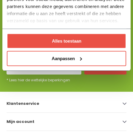
partners kunnen deze gegevens combineren met andere
informatie die u aan ze heeft verstrekt of die ze hebben
+31 344 23 44 64
Help mij kiezen
info@flowbo.nl
verzameld op basis van uw gebruik van hun services.
De beste tuininspiraties per mail
Alles toestaan
ontvangen?
Aanpassen
Abonneer
* Lees hier de wettelijke beperkingen
Klantenservice
Mijn account