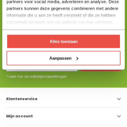
partners voor social media, adverteren en analyse. Deze
partners kunnen deze gegevens combineren met andere
+31 344 23 44 64
informatie die u aan ze heeft verstrekt of die ze hebben
Help mij kiezen
info@flowbo.nl
verzameld op basis van uw gebruik van hun services.
De beste tuininspiraties per mail
Alles toestaan
ontvangen?
Aanpassen
Abonneer
* Lees hier de wettelijke beperkingen
Klantenservice
Mijn account