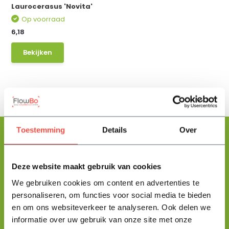
Laurocerasus 'Novita'
Op voorraad
6,18
Bekijken
Toestemming
Details
Over
Floris helpt je graag
Deze website maakt gebruik van cookies
met zoeken!
We gebruiken cookies om content en advertenties te
personaliseren, om functies voor social media te bieden
en om ons websiteverkeer te analyseren. Ook delen we
Stuur mij een berichtje en ik help je jouw product uit te zoeken
informatie over uw gebruik van onze site met onze
en vertel je alles wat je moet weten.