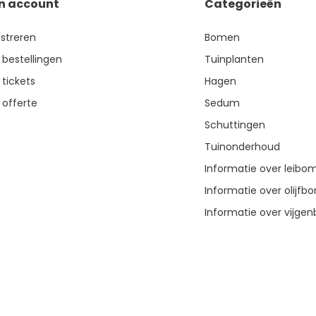
jn account
Categorieën
istreren
Bomen
 bestellingen
Tuinplanten
 tickets
Hagen
 offerte
Sedum
Schuttingen
Tuinonderhoud
Informatie over leibo
Informatie over olijf
Informatie over vijg