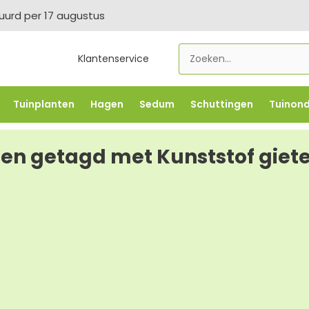
tuurd per 17 augustus
Klantenservice
Tuinplanten
Hagen
Sedum
Schuttingen
Tuinon
LOWBO250
-5% vanaf €500 -
FLOWBO500
-7,5% vana
en getagd met Kunststof giete