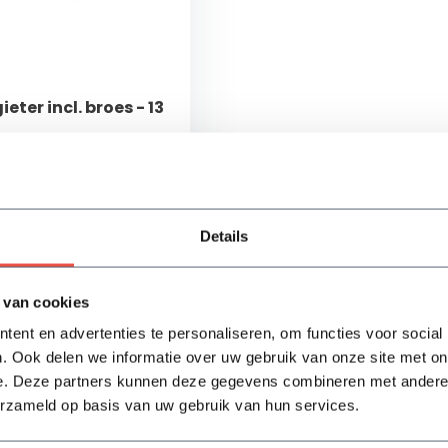
eter incl. broes - 13
erd incl. broes
3 liter
ieter
Details
ad
Bekijken
 van cookies
ent en advertenties te personaliseren, om functies voor social
. Ook delen we informatie over uw gebruik van onze site met on
e. Deze partners kunnen deze gegevens combineren met andere i
erzameld op basis van uw gebruik van hun services.