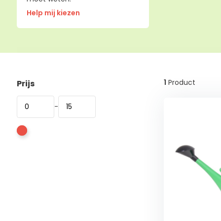
Help mij kiezen
1
Product
Prijs
-