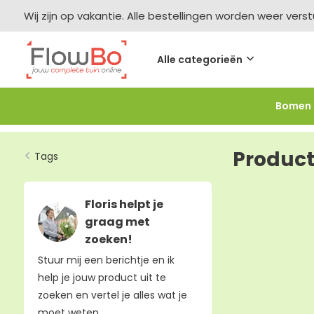
Wij zijn op vakantie. Alle bestellingen worden weer vers
Alle categorieën
Bomen
Meer bestellen =
meer korting
-2,5% vanaf €250 -
F
Product
Tags
Floris helpt je
graag met
zoeken!
Stuur mij een berichtje en ik
help je jouw product uit te
zoeken en vertel je alles wat je
moet weten.