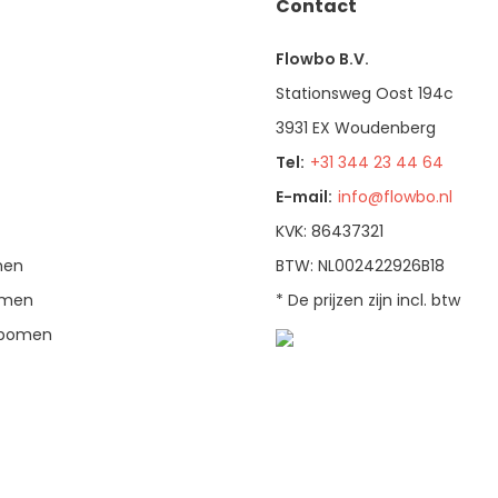
Contact
Flowbo B.V.
Stationsweg Oost 194c
3931 EX Woudenberg
Tel:
+31 344 23 44 64
E-mail:
info@flowbo.nl
KVK: 86437321
men
BTW: NL002422926B18
bomen
* De prijzen zijn incl. btw
enbomen