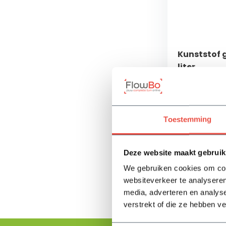
Kunststof gi
liter
✓ Wordt gelev
✓ Inhoud van 1
✓ Kunststof g
Toestemming
Op voorra
11,35
Deze website maakt gebruik
We gebruiken cookies om cont
websiteverkeer te analyseren
media, adverteren en analys
verstrekt of die ze hebben v