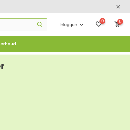
0
0
Inloggen
derhoud
f €1000 -
FLOWBO1000
r