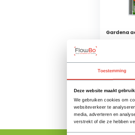
Gardena aa
✓ Bestaat ui
kraanstukken
✓ Gereedscha
✓ Incl. een sl
Toestemming
Op voorra
13,25
Deze website maakt gebruik
We gebruiken cookies om cont
websiteverkeer te analyseren
media, adverteren en analys
verstrekt of die ze hebben v