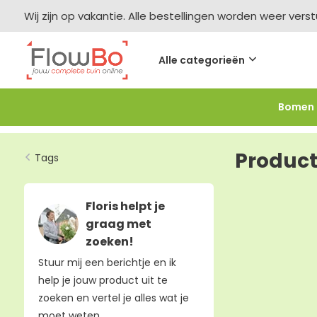
Wij zijn op vakantie. Alle bestellingen worden weer vers
Alle categorieën
Bomen
Meer bestellen =
meer korting
-2,5% vanaf €250 -
F
Produc
Tags
Floris helpt je
graag met
zoeken!
Stuur mij een berichtje en ik
help je jouw product uit te
zoeken en vertel je alles wat je
moet weten.