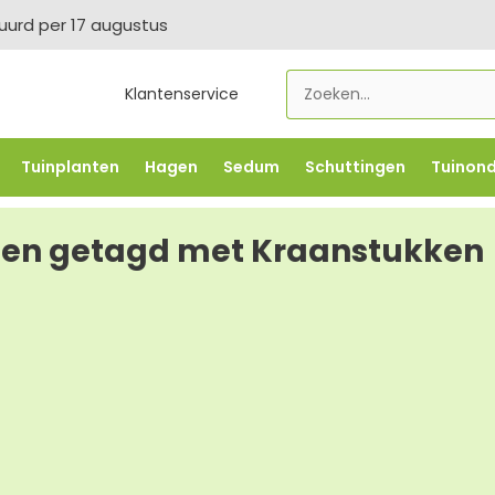
tuurd per 17 augustus
Klantenservice
Tuinplanten
Hagen
Sedum
Schuttingen
Tuinon
LOWBO250
-5% vanaf €500 -
FLOWBO500
-7,5% vana
ten getagd met Kraanstukken