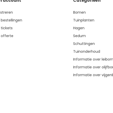
jn account
Categorieën
istreren
Bomen
 bestellingen
Tuinplanten
 tickets
Hagen
 offerte
Sedum
Schuttingen
Tuinonderhoud
Informatie over leibo
Informatie over olijf
Informatie over vijg