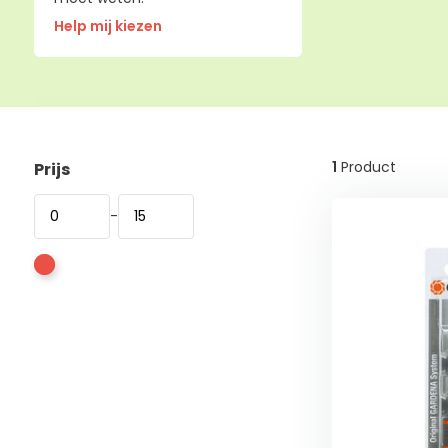
Help mij kiezen
1
Product
Prijs
-