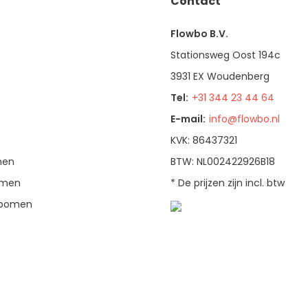
Contact
Flowbo B.V.
Stationsweg Oost 194c
3931 EX Woudenberg
Tel:
+31 344 23 44 64
E-mail:
info@flowbo.nl
KVK: 86437321
men
BTW: NL002422926B18
bomen
* De prijzen zijn incl. btw
enbomen