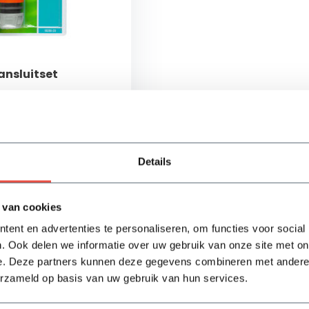
nsluitset
t twee Gardena
psvrije montage
angstuk
Details
ad
Bekijken
 van cookies
ent en advertenties te personaliseren, om functies voor social
. Ook delen we informatie over uw gebruik van onze site met on
e. Deze partners kunnen deze gegevens combineren met andere i
erzameld op basis van uw gebruik van hun services.