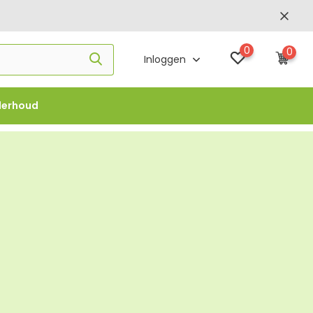
0
0
Inloggen
derhoud
f €1000 -
FLOWBO1000