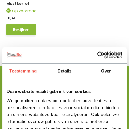
Mestkorrel
Op voorraad
10,40
Bekijken
Toestemming
Details
Over
Deze website maakt gebruik van cookies
Floris helpt je graag
met zoeken!
We gebruiken cookies om content en advertenties te
personaliseren, om functies voor social media te bieden
en om ons websiteverkeer te analyseren. Ook delen we
Stuur mij een berichtje en ik help je jouw product uit te zoeken
informatie over uw gebruik van onze site met onze
en vertel je alles wat je moet weten.
partners voor social media, adverteren en analyse. Deze