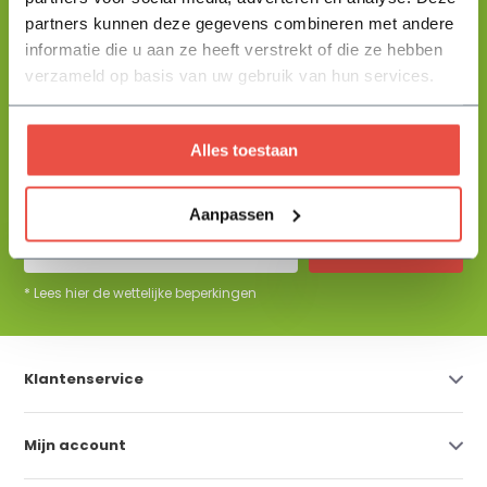
partners kunnen deze gegevens combineren met andere
informatie die u aan ze heeft verstrekt of die ze hebben
+31 344 23 44 64
Help mij kiezen
info@flowbo.nl
verzameld op basis van uw gebruik van hun services.
De beste tuininspiraties per mail
Alles toestaan
ontvangen?
Aanpassen
Abonneer
* Lees hier de wettelijke beperkingen
Klantenservice
Mijn account