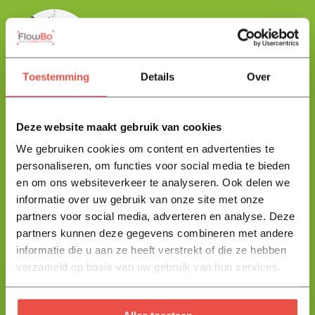
Floris helpt je graag
met zoeken!
Toestemming
Details
Over
Stuur mij een berichtje en ik help je jouw product uit te zoeken
en vertel je alles wat je moet weten.
Deze website maakt gebruik van cookies
We gebruiken cookies om content en advertenties te
+31 344 23 44 64
Help mij kiezen
personaliseren, om functies voor social media te bieden
info@flowbo.nl
en om ons websiteverkeer te analyseren. Ook delen we
informatie over uw gebruik van onze site met onze
De beste tuininspiraties per mail
partners voor social media, adverteren en analyse. Deze
ontvangen?
partners kunnen deze gegevens combineren met andere
informatie die u aan ze heeft verstrekt of die ze hebben
verzameld op basis van uw gebruik van hun services.
Abonneer
* Lees hier de wettelijke beperkingen