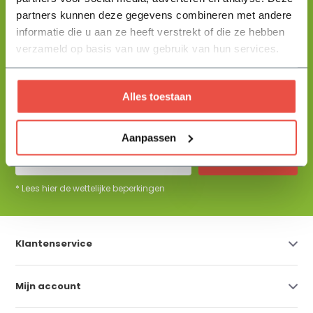
partners kunnen deze gegevens combineren met andere
informatie die u aan ze heeft verstrekt of die ze hebben
+31 344 23 44 64
Help mij kiezen
info@flowbo.nl
verzameld op basis van uw gebruik van hun services.
De beste tuininspiraties per mail
Alles toestaan
ontvangen?
Aanpassen
Abonneer
* Lees hier de wettelijke beperkingen
Klantenservice
Mijn account