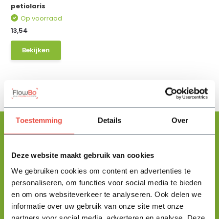
petiolaris
Op voorraad
13,54
Bekijken
Toestemming
Details
Over
Deze website maakt gebruik van cookies
Floris helpt je graag
met zoeken!
We gebruiken cookies om content en advertenties te
personaliseren, om functies voor social media te bieden
en om ons websiteverkeer te analyseren. Ook delen we
Stuur mij een berichtje en ik help je jouw product uit te zoeken
informatie over uw gebruik van onze site met onze
en vertel je alles wat je moet weten.
partners voor social media, adverteren en analyse. Deze