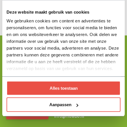
Deze website maakt gebruik van cookies
We gebruiken cookies om content en advertenties te
personaliseren, om functies voor social media te bieden
en om ons websiteverkeer te analyseren. Ook delen we
informatie over uw gebruik van onze site met onze
partners voor social media, adverteren en analyse. Deze
partners kunnen deze gegevens combineren met andere
Floris helpt je graag
informatie die u aan ze heeft verstrekt of die ze hebben
met zoeken!
verzameld op basis van uw gebruik van hun services.
Alles toestaan
Stuur mij een berichtje en ik help je jouw product uit te zoeken
en vertel je alles wat je moet weten.
Aanpassen
+31 344 23 44 64
Help mij kiezen
info@flowbo.nl