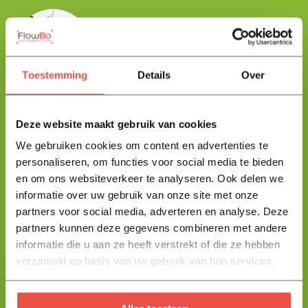
Floris helpt je graag
met zoeken!
Toestemming
Details
Over
Stuur mij een berichtje en ik help je jouw product uit te zoeken
en vertel je alles wat je moet weten.
Deze website maakt gebruik van cookies
We gebruiken cookies om content en advertenties te
+31 344 23 44 64
Help mij kiezen
personaliseren, om functies voor social media te bieden
info@flowbo.nl
en om ons websiteverkeer te analyseren. Ook delen we
informatie over uw gebruik van onze site met onze
De beste tuininspiraties per mail
partners voor social media, adverteren en analyse. Deze
ontvangen?
partners kunnen deze gegevens combineren met andere
informatie die u aan ze heeft verstrekt of die ze hebben
verzameld op basis van uw gebruik van hun services.
Abonneer
* Lees hier de wettelijke beperkingen