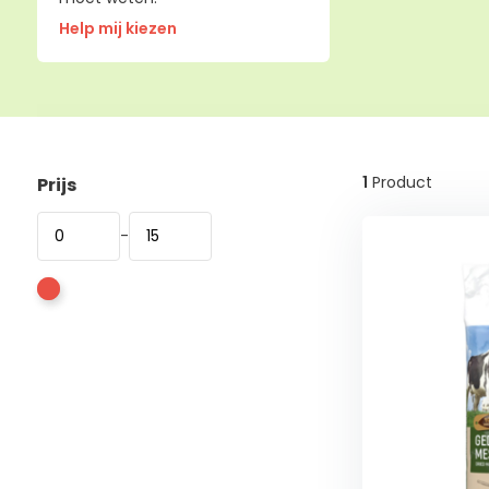
Help mij kiezen
1
Product
Prijs
-