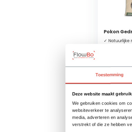
Pokon Gedr
✓ Natuurlijke
✓ Verbetert d
grond
✓ Zorgt voor
grond
Toestemming
Op voorra
10,40
Deze website maakt gebruik
We gebruiken cookies om cont
websiteverkeer te analyseren
media, adverteren en analys
verstrekt of die ze hebben v