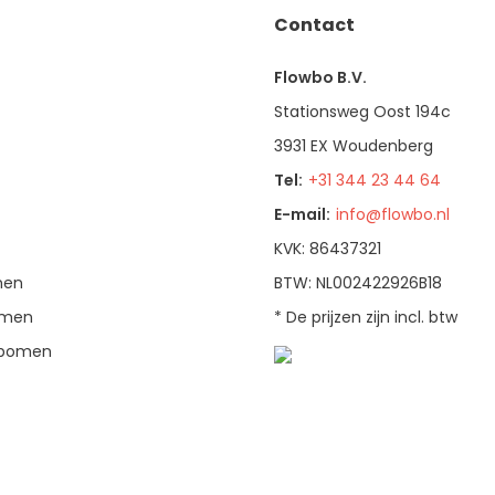
Contact
Flowbo B.V.
Stationsweg Oost 194c
3931 EX Woudenberg
Tel:
+31 344 23 44 64
E-mail:
info@flowbo.nl
KVK: 86437321
men
BTW: NL002422926B18
bomen
* De prijzen zijn incl. btw
enbomen