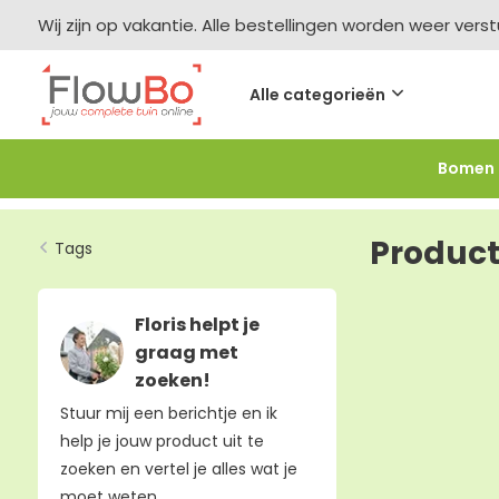
Wij zijn op vakantie. Alle bestellingen worden weer vers
Alle categorieën
Bomen
Meer bestellen =
meer korting
-2,5% vanaf €250 -
F
Product
Tags
Floris helpt je
graag met
zoeken!
Stuur mij een berichtje en ik
help je jouw product uit te
zoeken en vertel je alles wat je
moet weten.