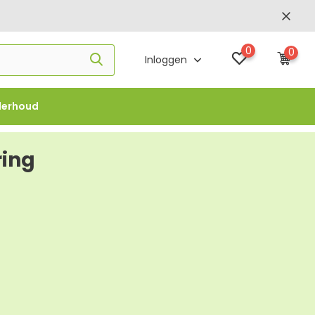
0
0
Inloggen
derhoud
f €1000 -
FLOWBO1000
ring