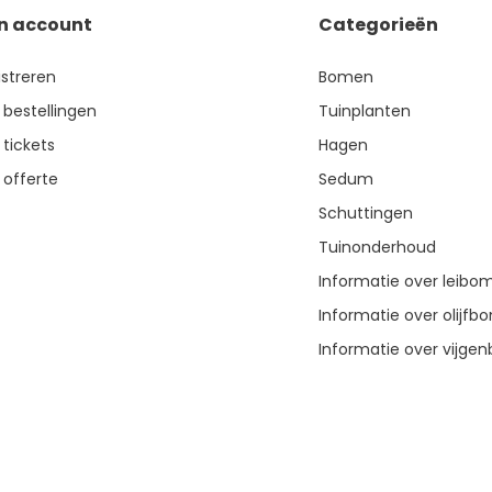
jn account
Categorieën
istreren
Bomen
 bestellingen
Tuinplanten
 tickets
Hagen
 offerte
Sedum
Schuttingen
Tuinonderhoud
Informatie over leibo
Informatie over olijf
Informatie over vijg