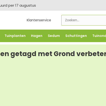
tuurd per 17 augustus
Klantenservice
Tuinplanten
Hagen
Sedum
Schuttingen
Tuinon
LOWBO250
-5% vanaf €500 -
FLOWBO500
-7,5% vana
en getagd met Grond verbete