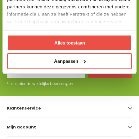
partners kunnen deze gegevens combineren met andere
informatie die u aan ze heeft verstrekt of die ze hebben
+31 344 23 44 64
Help mij kiezen
info@flowbo.nl
verzameld op basis van uw gebruik van hun services.
De beste tuininspiraties per mail
Alles toestaan
ontvangen?
Aanpassen
Abonneer
* Lees hier de wettelijke beperkingen
Klantenservice
Mijn account