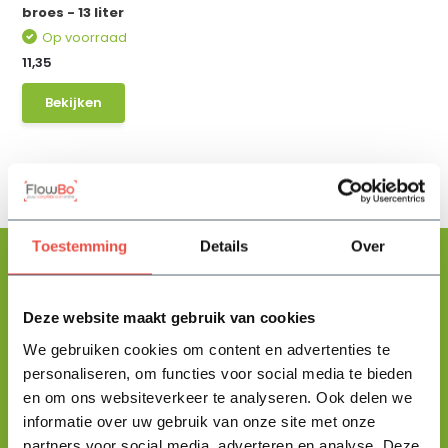
broes - 13 liter
Op voorraad
11,35
Bekijken
Toestemming
Details
Over
Deze website maakt gebruik van cookies
Floris helpt je graag
met zoeken!
We gebruiken cookies om content en advertenties te
personaliseren, om functies voor social media te bieden
en om ons websiteverkeer te analyseren. Ook delen we
Stuur mij een berichtje en ik help je jouw product uit te zoeken
informatie over uw gebruik van onze site met onze
en vertel je alles wat je moet weten.
partners voor social media, adverteren en analyse. Deze