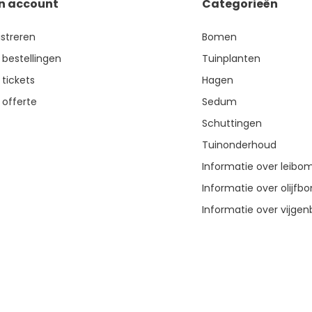
jn account
Categorieën
istreren
Bomen
 bestellingen
Tuinplanten
 tickets
Hagen
 offerte
Sedum
Schuttingen
Tuinonderhoud
Informatie over leibo
Informatie over olijf
Informatie over vijg