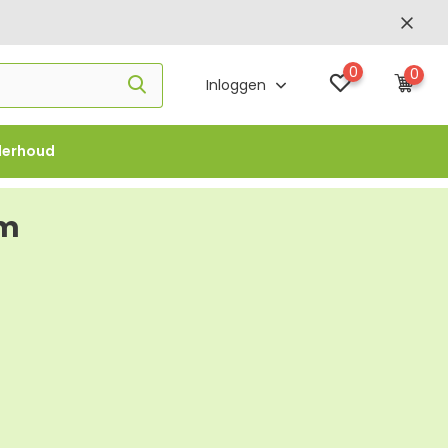
0
0
Inloggen
derhoud
f €1000 -
FLOWBO1000
em