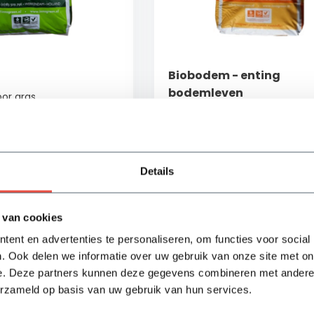
Biobodem - enting
bodemleven
or gras
 van beworteling
✓ Verrijkt het bodemleven
rstand tegen ziekten
✓ De beworteling verbeterd
✓ Eenmaal per jaar te strooie
Details
ad
Op voorraad
34,15
Bekijken
Bek
 van cookies
ent en advertenties te personaliseren, om functies voor social
. Ook delen we informatie over uw gebruik van onze site met on
e. Deze partners kunnen deze gegevens combineren met andere i
erzameld op basis van uw gebruik van hun services.