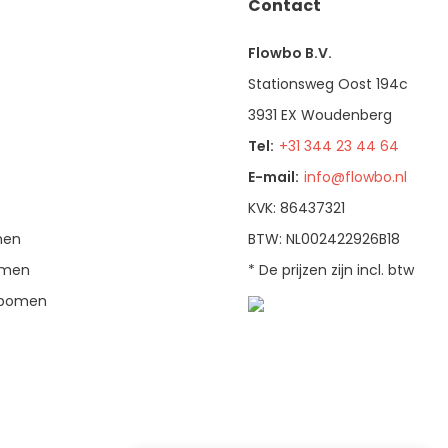
Contact
Flowbo B.V.
Stationsweg Oost 194c
3931 EX Woudenberg
Tel:
+31 344 23 44 64
E-mail:
info@flowbo.nl
KVK: 86437321
men
BTW: NL002422926B18
bomen
* De prijzen zijn incl. btw
enbomen