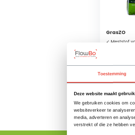
GrasZO
✓ Meststof vo
✓ Verbetering
✓ Hogere wee
Toestemming
Op voorra
34,15
Deze website maakt gebruik
We gebruiken cookies om cont
websiteverkeer te analyseren
media, adverteren en analys
verstrekt of die ze hebben v