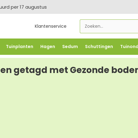
tuurd per 17 augustus
Klantenservice
Tuinplanten
Hagen
Sedum
Schuttingen
Tuinon
LOWBO250
-5% vanaf €500 -
FLOWBO500
-7,5% vana
ten getagd met Gezonde bod