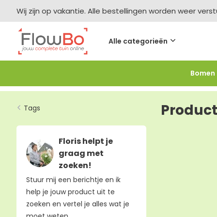
Wij zijn op vakantie. Alle bestellingen worden weer vers
Alle categorieën
Bomen
Meer bestellen =
meer korting
-2,5% vanaf €250 -
F
Produc
Tags
Floris helpt je
graag met
zoeken!
Stuur mij een berichtje en ik
help je jouw product uit te
zoeken en vertel je alles wat je
moet weten.