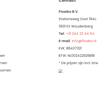
Contact
Flowbo B.V.
Stationsweg Oost 194c
3931 EX Woudenberg
Tel:
+31 344 23 44 64
E-mail:
info@flowbo.nl
KVK: 86437321
men
BTW: NL002422926B18
bomen
* De prijzen zijn incl. btw
enbomen