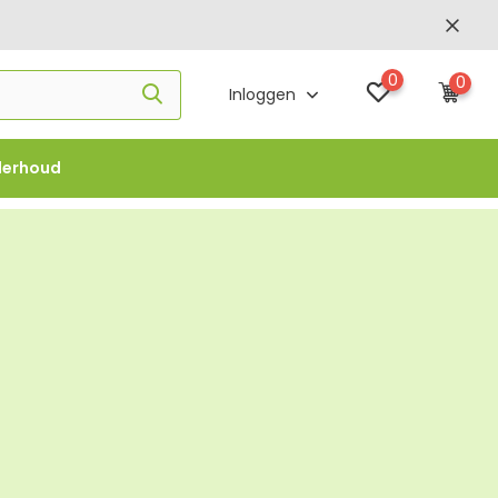
0
0
Inloggen
derhoud
f €1000 -
FLOWBO1000