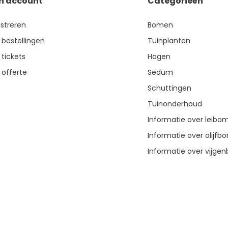
jn account
Categorieën
istreren
Bomen
 bestellingen
Tuinplanten
 tickets
Hagen
 offerte
Sedum
Schuttingen
Tuinonderhoud
Informatie over leibo
Informatie over olijf
Informatie over vijg