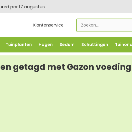
tuurd per 17 augustus
Klantenservice
Tuinplanten
Hagen
Sedum
Schuttingen
Tuinon
LOWBO250
-5% vanaf €500 -
FLOWBO500
-7,5% vana
en getagd met Gazon voeding