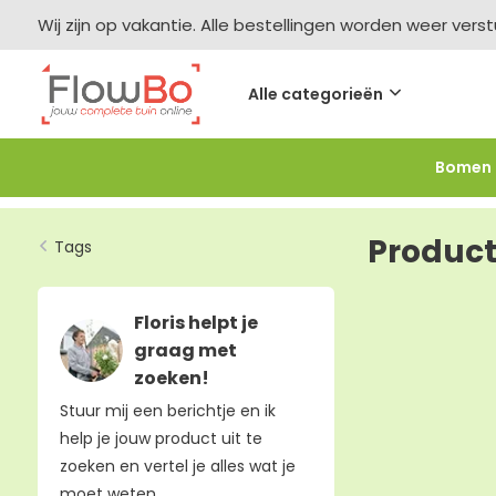
Wij zijn op vakantie. Alle bestellingen worden weer vers
Alle categorieën
Bomen
Meer bestellen =
meer korting
-2,5% vanaf €250 -
F
Product
Tags
Floris helpt je
graag met
zoeken!
Stuur mij een berichtje en ik
help je jouw product uit te
zoeken en vertel je alles wat je
moet weten.