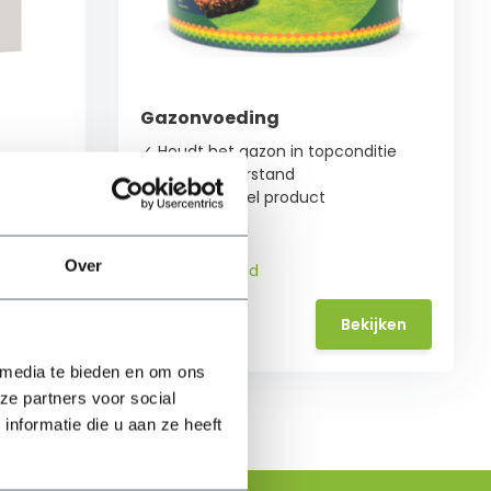
Gazonvoeding
✓ Houdt het gazon in topconditie
 gazon
✓ Goede weerstand
✓ Professioneel product
Over
Op voorraad
37,-
ijken
Bekijken
 media te bieden en om ons
ze partners voor social
nformatie die u aan ze heeft