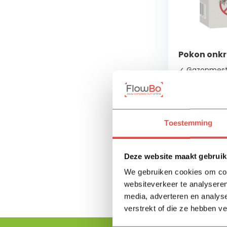
Pokon onkr
✓ Gazonmest 
✓ Verwijderd 
gazon
✓ Snelle werk
Toestemming
Op voorra
17,05
Deze website maakt gebruik
We gebruiken cookies om cont
websiteverkeer te analyseren
media, adverteren en analys
verstrekt of die ze hebben v