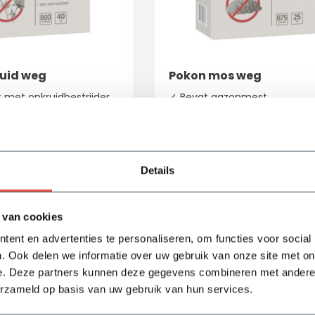
uid weg
Pokon mos weg
met onkruidbestrijder
✓ Bevat gazonmest
onkruid en voed je
✓ Verwijderd mos en voed je
✓ Snelle werking
ing
Details
ad
Op voorraad
13,25
Bekijken
Bek
 van cookies
ent en advertenties te personaliseren, om functies voor social
. Ook delen we informatie over uw gebruik van onze site met on
e. Deze partners kunnen deze gegevens combineren met andere i
erzameld op basis van uw gebruik van hun services.