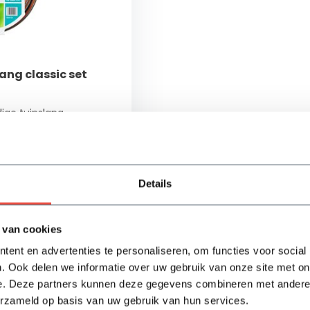
ang classic set
ige tuinslang
iden met Gardena-
delen en aansluitingen
or een bar druk van
Details
ad
 van cookies
Bekijken
ent en advertenties te personaliseren, om functies voor social
. Ook delen we informatie over uw gebruik van onze site met on
e. Deze partners kunnen deze gegevens combineren met andere i
erzameld op basis van uw gebruik van hun services.