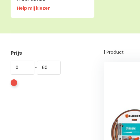
Help mij kiezen
1
Product
Prijs
-