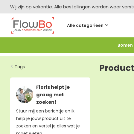
Wij zijn op vakantie. Alle bestellingen worden weer vers
Alle categorieën
Bomen
Meer bestellen =
meer korting
-2,5% vanaf €250 -
F
Product
Tags
Floris helpt je
graag met
zoeken!
Stuur mij een berichtje en ik
help je jouw product uit te
zoeken en vertel je alles wat je
moet weten.