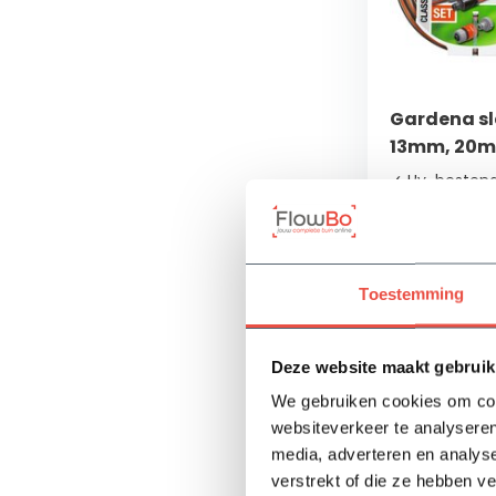
Gardena sl
13mm, 20m
✓ Uv-bestend
✓ Uit te bre
systeemonder
✓ Geschikt vo
max. 22 bar
Toestemming
Op voorra
Deze website maakt gebruik
58,85
We gebruiken cookies om cont
websiteverkeer te analyseren
media, adverteren en analys
verstrekt of die ze hebben v