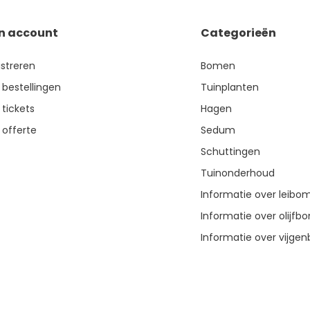
jn account
Categorieën
istreren
Bomen
 bestellingen
Tuinplanten
 tickets
Hagen
 offerte
Sedum
Schuttingen
Tuinonderhoud
Informatie over leibo
Informatie over olijf
Informatie over vijg