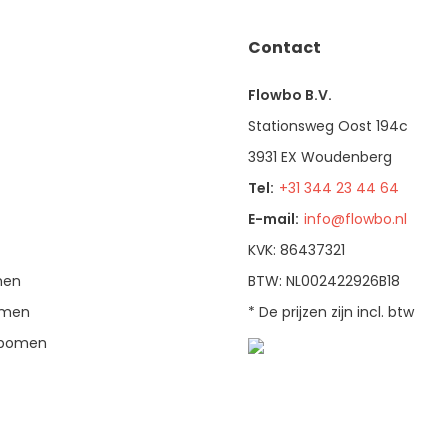
Contact
Flowbo B.V.
Stationsweg Oost 194c
3931 EX Woudenberg
Tel:
+31 344 23 44 64
E-mail:
info@flowbo.nl
KVK: 86437321
men
BTW: NL002422926B18
bomen
* De prijzen zijn incl. btw
enbomen