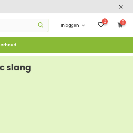
0
0
Inloggen
derhoud
f €1000 -
FLOWBO1000
c slang