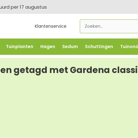
tuurd per 17 augustus
Klantenservice
Tuinplanten
Hagen
Sedum
Schuttingen
Tuinon
LOWBO250
-5% vanaf €500 -
FLOWBO500
-7,5% vana
en getagd met Gardena classi