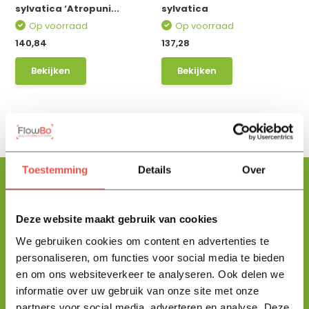
sylvatica ‘Atropuni...
sylvatica
Op voorraad
Op voorraad
140,84
137,28
Bekijken
Bekijken
Toestemming
Details
Over
Deze website maakt gebruik van cookies
Floris helpt je graag
met zoeken!
We gebruiken cookies om content en advertenties te
personaliseren, om functies voor social media te bieden
en om ons websiteverkeer te analyseren. Ook delen we
Stuur mij een berichtje en ik help je jouw product uit te zoeken
informatie over uw gebruik van onze site met onze
en vertel je alles wat je moet weten.
partners voor social media, adverteren en analyse. Deze