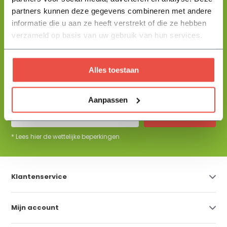
partners kunnen deze gegevens combineren met andere
informatie die u aan ze heeft verstrekt of die ze hebben
+31 344 23 44 64
Help mij kiezen
info@flowbo.nl
verzameld op basis van uw gebruik van hun services.
De beste tuininspiraties per mail
Alles toestaan
ontvangen?
Aanpassen
Abonneer
* Lees hier de wettelijke beperkingen
Klantenservice
Mijn account