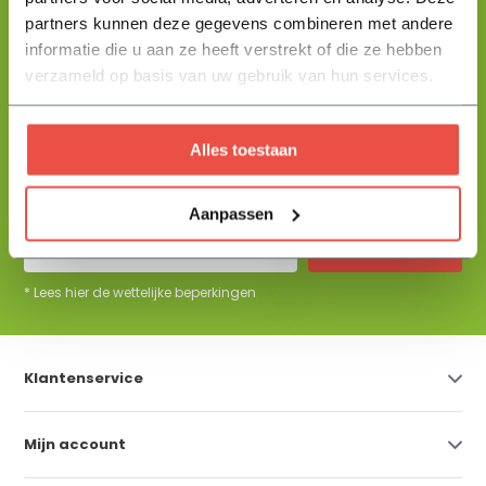
partners kunnen deze gegevens combineren met andere
informatie die u aan ze heeft verstrekt of die ze hebben
+31 344 23 44 64
Help mij kiezen
info@flowbo.nl
verzameld op basis van uw gebruik van hun services.
De beste tuininspiraties per mail
Alles toestaan
ontvangen?
Aanpassen
Abonneer
* Lees hier de wettelijke beperkingen
Klantenservice
Mijn account