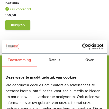
betulus
Op voorraad
150,58
Bekijken
Toestemming
Details
Over
Deze website maakt gebruik van cookies
Floris helpt je graag
met zoeken!
We gebruiken cookies om content en advertenties te
personaliseren, om functies voor social media te bieden
en om ons websiteverkeer te analyseren. Ook delen we
Stuur mij een berichtje en ik help je jouw product uit te zoeken
informatie over uw gebruik van onze site met onze
en vertel je alles wat je moet weten.
partners voor social media, adverteren en analyse. Deze