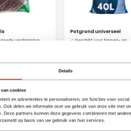
ls
Potgrond universeel
 goede verdamping
✓ Geschikt voor binnen- en
oor decoratieve
buitenplanten
✓ Het hele jaar te gebruiken
s drainage
✓ Hoogwaardige grondstoffe
Details
ad
Op voorraad
5,65
Bekijken
Bek
 van cookies
ent en advertenties te personaliseren, om functies voor social
. Ook delen we informatie over uw gebruik van onze site met on
e. Deze partners kunnen deze gegevens combineren met andere i
erzameld op basis van uw gebruik van hun services.