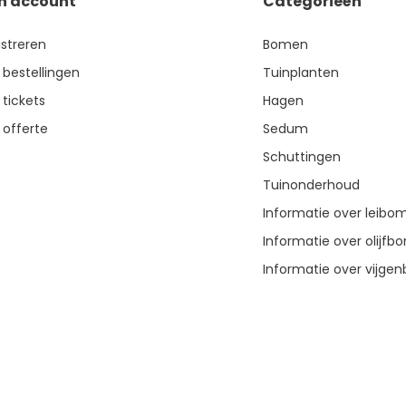
jn account
Categorieën
istreren
Bomen
 bestellingen
Tuinplanten
 tickets
Hagen
 offerte
Sedum
Schuttingen
Tuinonderhoud
Informatie over leibo
Informatie over olijf
Informatie over vijg