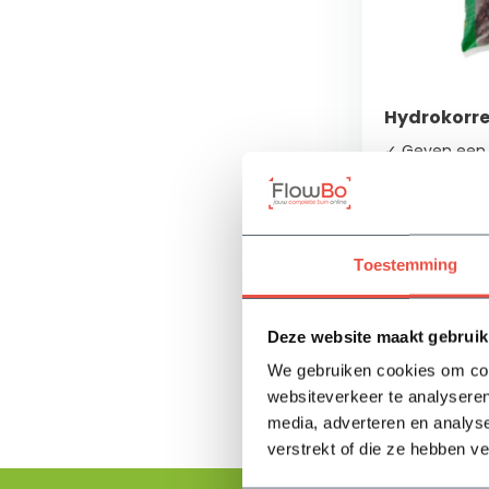
Hydrokorre
✓ Geven een
✓ Geschikt v
afdekking
✓ Geschikt al
Toestemming
Op voorra
12,30
Deze website maakt gebruik
We gebruiken cookies om cont
websiteverkeer te analyseren
media, adverteren en analys
verstrekt of die ze hebben v