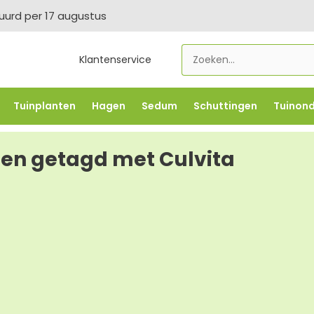
tuurd per 17 augustus
Klantenservice
Tuinplanten
Hagen
Sedum
Schuttingen
Tuinon
LOWBO250
-5% vanaf €500 -
FLOWBO500
-7,5% vana
en getagd met Culvita