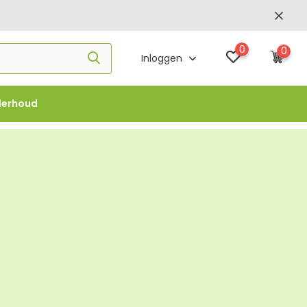
0
0
Inloggen
derhoud
f €1000 -
FLOWBO1000