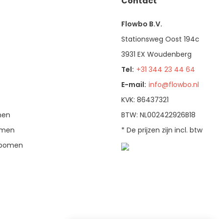
Contact
Flowbo B.V.
Stationsweg Oost 194c
3931 EX Woudenberg
Tel:
+31 344 23 44 64
E-mail:
info@flowbo.nl
KVK: 86437321
men
BTW: NL002422926B18
bomen
* De prijzen zijn incl. btw
enbomen