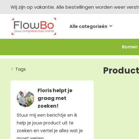
Wij zijn op vakantie. Alle bestellingen worden weer vers
Alle categorieën
Bomen
Meer bestellen =
meer korting
-2,5% vanaf €250 -
F
Product
Tags
Floris helpt je
graag met
zoeken!
Stuur mij een berichtje en ik
help je jouw product uit te
zoeken en vertel je alles wat je
moet weten.