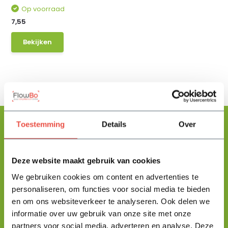
Op voorraad
7,55
Bekijken
Toestemming
Details
Over
Floris helpt je graag
Deze website maakt gebruik van cookies
met zoeken!
We gebruiken cookies om content en advertenties te
personaliseren, om functies voor social media te bieden
en om ons websiteverkeer te analyseren. Ook delen we
Stuur mij een berichtje en ik help je jouw product uit te zoeken
informatie over uw gebruik van onze site met onze
en vertel je alles wat je moet weten.
partners voor social media, adverteren en analyse. Deze