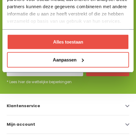
partners kunnen deze gegevens combineren met andere
informatie die u aan ze heeft verstrekt of die ze hebben
+31 344 23 44 64
Help mij kiezen
info@flowbo.nl
verzameld op basis van uw gebruik van hun services.
De beste tuininspiraties per mail
Alles toestaan
ontvangen?
Aanpassen
Abonneer
* Lees hier de wettelijke beperkingen
Klantenservice
Mijn account