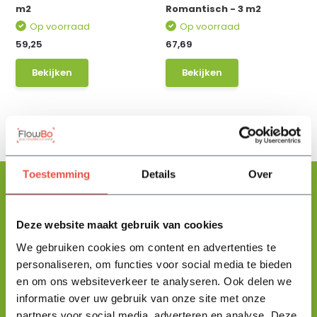
m2
Romantisch - 3 m2
Op voorraad
Op voorraad
59,25
67,69
Bekijken
Bekijken
Toestemming
Details
Over
Deze website maakt gebruik van cookies
Floris helpt je graag
met zoeken!
We gebruiken cookies om content en advertenties te
personaliseren, om functies voor social media te bieden
en om ons websiteverkeer te analyseren. Ook delen we
Stuur mij een berichtje en ik help je jouw product uit te zoeken
informatie over uw gebruik van onze site met onze
en vertel je alles wat je moet weten.
partners voor social media, adverteren en analyse. Deze