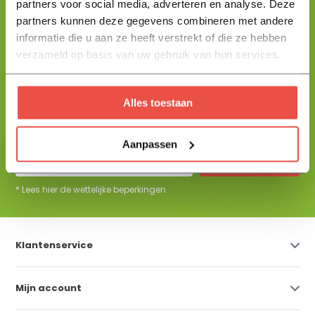
partners voor social media, adverteren en analyse. Deze
partners kunnen deze gegevens combineren met andere
+31 344 23 44 64
informatie die u aan ze heeft verstrekt of die ze hebben
Help mij kiezen
info@flowbo.nl
verzameld op basis van uw gebruik van hun services.
De beste tuininspiraties per mail
Alles toestaan
ontvangen?
Aanpassen
Abonneer
* Lees hier de wettelijke beperkingen
Klantenservice
Mijn account