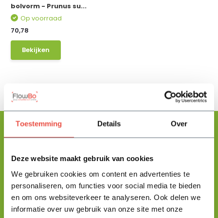
bolvorm - Prunus su...
Op voorraad
70,78
Bekijken
Toestemming
Details
Over
Floris helpt je graag
Deze website maakt gebruik van cookies
met zoeken!
We gebruiken cookies om content en advertenties te
personaliseren, om functies voor social media te bieden
en om ons websiteverkeer te analyseren. Ook delen we
Stuur mij een berichtje en ik help je jouw product uit te zoeken
informatie over uw gebruik van onze site met onze
en vertel je alles wat je moet weten.