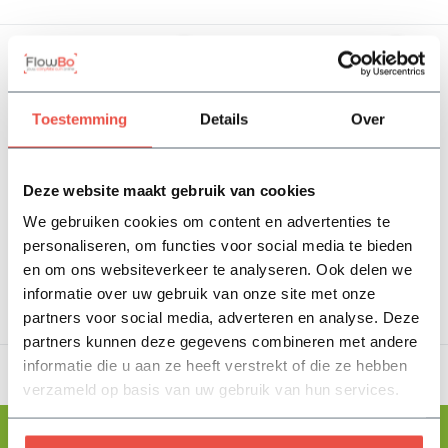
Toestemming
Details
Over
VaBomix 2
VaBomix 1
Deze website maakt gebruik van cookies
Op voorraad
Op voorraad
We gebruiken cookies om content en advertenties te
64,55
59,80
personaliseren, om functies voor social media te bieden
en om ons websiteverkeer te analyseren. Ook delen we
Bekijken
Bekijken
informatie over uw gebruik van onze site met onze
partners voor social media, adverteren en analyse. Deze
partners kunnen deze gegevens combineren met andere
informatie die u aan ze heeft verstrekt of die ze hebben
verzameld op basis van uw gebruik van hun services.