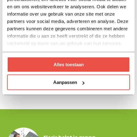
en om ons websiteverkeer te analyseren. Ook delen we
informatie over uw gebruik van onze site met onze
partners voor social media, adverteren en analyse. Deze
partners kunnen deze gegevens combineren met andere
Combiwall duo 30 x 10 x 10
informatie die u aan ze heeft verstrekt of die ze hebben
cm - Mont Bla...
verzameld op basis van uw gebruik van hun services.
Op voorraad
4,75
Alles toestaan
Bekijken
Aanpassen