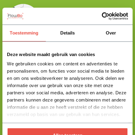
Floris helpt je graag
met zoeken!
Toestemming
Details
Over
Stuur mij een berichtje en ik help je jouw product uit te zoeken
en vertel je alles wat je moet weten.
Deze website maakt gebruik van cookies
We gebruiken cookies om content en advertenties te
+31 344 23 44 64
Help mij kiezen
personaliseren, om functies voor social media te bieden
info@flowbo.nl
en om ons websiteverkeer te analyseren. Ook delen we
informatie over uw gebruik van onze site met onze
De beste tuininspiraties per mail
partners voor social media, adverteren en analyse. Deze
ontvangen?
partners kunnen deze gegevens combineren met andere
informatie die u aan ze heeft verstrekt of die ze hebben
verzameld op basis van uw gebruik van hun services.
Abonneer
* Lees hier de wettelijke beperkingen