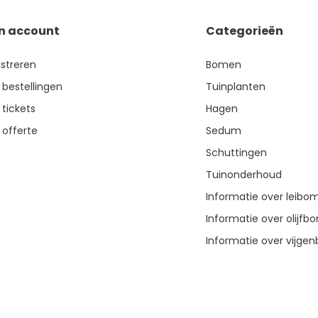
jn account
Categorieën
istreren
Bomen
 bestellingen
Tuinplanten
 tickets
Hagen
 offerte
Sedum
Schuttingen
Tuinonderhoud
Informatie over leibo
Informatie over olijf
Informatie over vijg