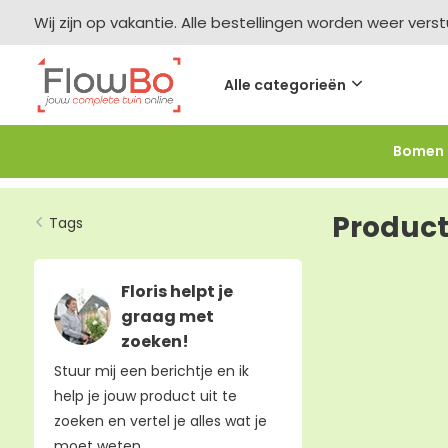
Wij zijn op vakantie. Alle bestellingen worden weer vers
Alle categorieën
Bomen
Meer bestellen =
meer korting
-2,5% vanaf €250 -
F
Product
Tags
Floris helpt je
graag met
zoeken!
Stuur mij een berichtje en ik
help je jouw product uit te
zoeken en vertel je alles wat je
moet weten.