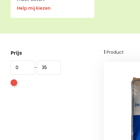
Help mij kiezen
1
Product
Prijs
-