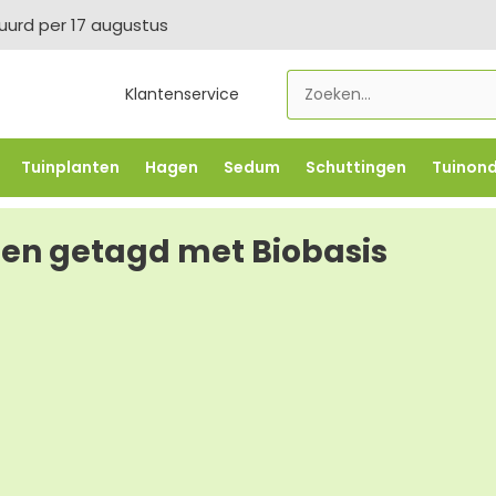
tuurd per 17 augustus
Klantenservice
Tuinplanten
Hagen
Sedum
Schuttingen
Tuinon
LOWBO250
-5% vanaf €500 -
FLOWBO500
-7,5% vana
en getagd met Biobasis