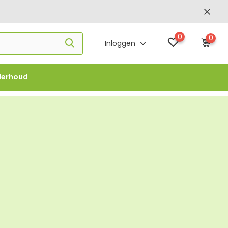
0
0
Inloggen
derhoud
f €1000 -
FLOWBO1000