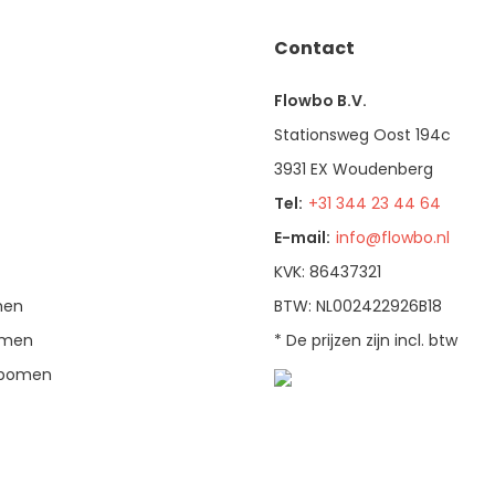
Contact
Flowbo B.V.
Stationsweg Oost 194c
3931 EX Woudenberg
Tel:
+31 344 23 44 64
E-mail:
info@flowbo.nl
KVK: 86437321
men
BTW: NL002422926B18
bomen
* De prijzen zijn incl. btw
enbomen