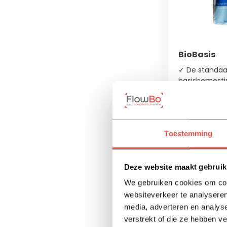
BioBasis
✓ De standaa
basisbemesti
✓ Zorgt voor
en rijkere bloe
✓ Geeft een
wortelontwikk
Toestemming
Op voorra
Deze website maakt gebruik
34,15
We gebruiken cookies om cont
websiteverkeer te analyseren
media, adverteren en analys
verstrekt of die ze hebben v