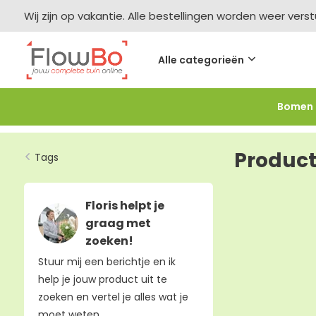
Wij zijn op vakantie. Alle bestellingen worden weer vers
Alle categorieën
Bomen
Meer bestellen =
meer korting
-2,5% vanaf €250 -
F
Produc
Tags
Floris helpt je
graag met
zoeken!
Stuur mij een berichtje en ik
help je jouw product uit te
zoeken en vertel je alles wat je
moet weten.