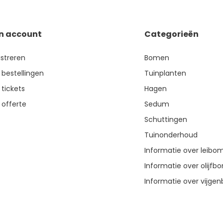
jn account
Categorieën
istreren
Bomen
 bestellingen
Tuinplanten
 tickets
Hagen
 offerte
Sedum
Schuttingen
Tuinonderhoud
Informatie over leibo
Informatie over olijf
Informatie over vijg