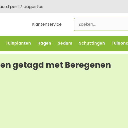
tuurd per 17 augustus
Klantenservice
Tuinplanten
Hagen
Sedum
Schuttingen
Tuinon
LOWBO250
-5% vanaf €500 -
FLOWBO500
-7,5% vana
ten getagd met Beregenen