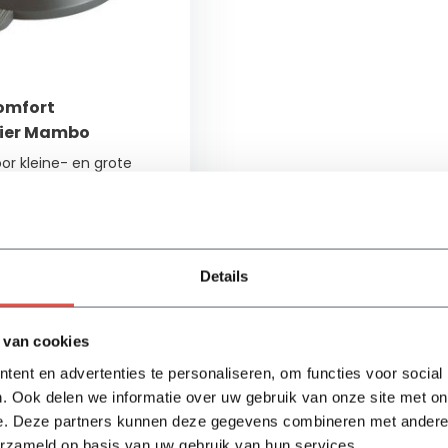
omfort
eier Mambo
or kleine- en grote
 is individueel in te
 instelling van de
Details
ad
 van cookies
Bekijken
ent en advertenties te personaliseren, om functies voor social
. Ook delen we informatie over uw gebruik van onze site met on
e. Deze partners kunnen deze gegevens combineren met andere i
erzameld op basis van uw gebruik van hun services.