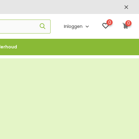
0
0
Inloggen
derhoud
f €1000 -
FLOWBO1000