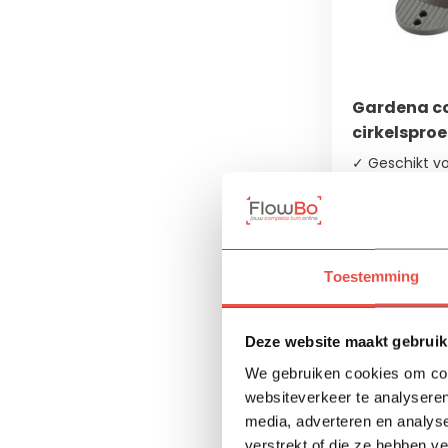
Gardena c
cirkelspro
✓ Geschikt vo
oppervlakken
✓ Sproeibereik
stellen
✓ Nauwkeurige
reikwijdte
Toestemming
Op voorra
Deze website maakt gebruik
35,10
We gebruiken cookies om cont
websiteverkeer te analyseren
media, adverteren en analys
verstrekt of die ze hebben v