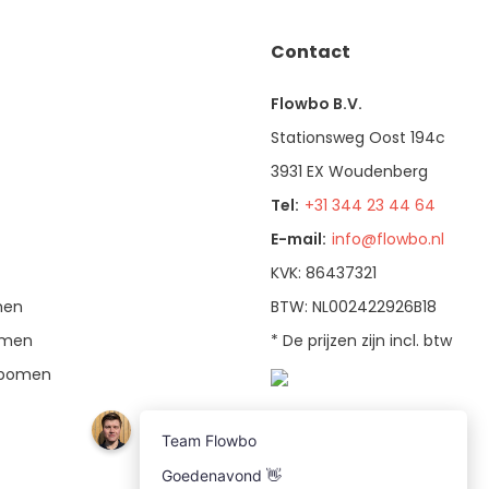
Contact
Flowbo B.V.
Stationsweg Oost 194c
3931 EX Woudenberg
Tel:
+31 344 23 44 64
E-mail:
info@flowbo.nl
KVK: 86437321
men
BTW: NL002422926B18
bomen
* De prijzen zijn incl. btw
enbomen