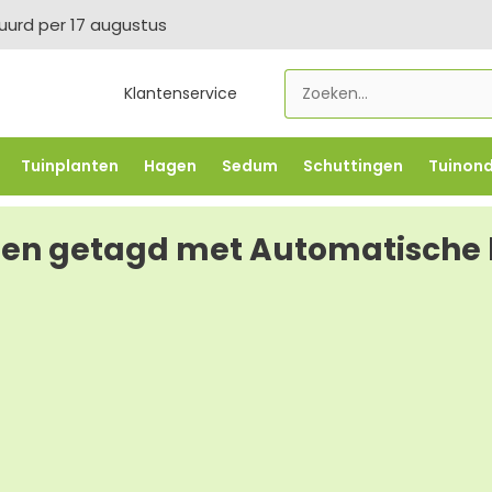
tuurd per 17 augustus
Klantenservice
Tuinplanten
Hagen
Sedum
Schuttingen
Tuinon
LOWBO250
-5% vanaf €500 -
FLOWBO500
-7,5% vana
en getagd met Automatische 