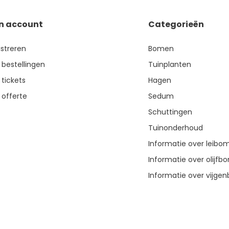
jn account
Categorieën
istreren
Bomen
 bestellingen
Tuinplanten
 tickets
Hagen
 offerte
Sedum
Schuttingen
Tuinonderhoud
Informatie over leibo
Informatie over olijf
Informatie over vijg