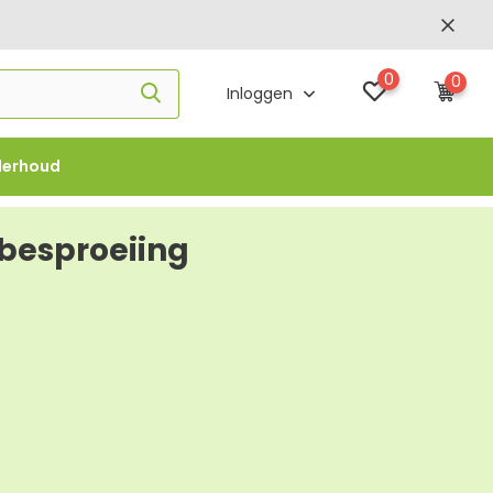
0
0
Inloggen
derhoud
f €1000 -
FLOWBO1000
besproeiing