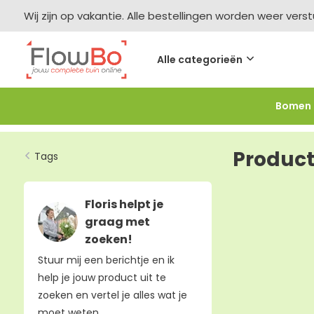
Wij zijn op vakantie. Alle bestellingen worden weer vers
Alle categorieën
Bomen
Meer bestellen =
meer korting
-2,5% vanaf €250 -
F
Product
Tags
Floris helpt je
graag met
zoeken!
Stuur mij een berichtje en ik
help je jouw product uit te
zoeken en vertel je alles wat je
moet weten.