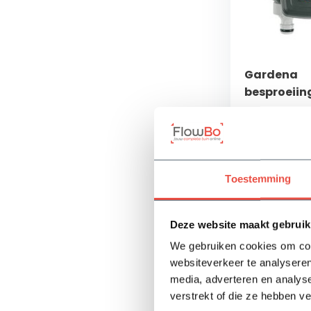
Gardena
besproeii
MultiContr
✓ Voor autom
van 2 tuinsec
✓ Afneembaa
✓ Beide uitga
bedienen
Toestemming
Op voorra
Deze website maakt gebruik
158,60
We gebruiken cookies om cont
websiteverkeer te analyseren
media, adverteren en analys
verstrekt of die ze hebben v