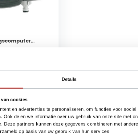
ngscomputer
ol duo
atische besproeiing
toren
r bedieningspaneel
ngen via één sensor te
Details
ad
 van cookies
Bekijken
ent en advertenties te personaliseren, om functies voor social
. Ook delen we informatie over uw gebruik van onze site met on
e. Deze partners kunnen deze gegevens combineren met andere i
erzameld op basis van uw gebruik van hun services.