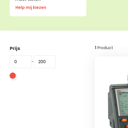
Help mij kiezen
1
Product
Prijs
-