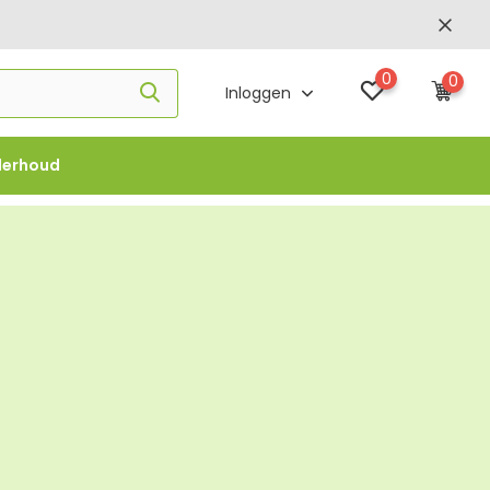
0
0
Inloggen
derhoud
f €1000 -
FLOWBO1000