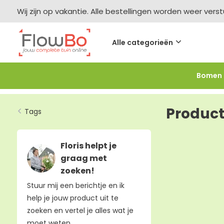
Wij zijn op vakantie. Alle bestellingen worden weer vers
Alle categorieën
Bomen
Meer bestellen =
meer korting
-2,5% vanaf €250 -
F
Produc
Tags
Floris helpt je
graag met
zoeken!
Stuur mij een berichtje en ik
help je jouw product uit te
zoeken en vertel je alles wat je
moet weten.