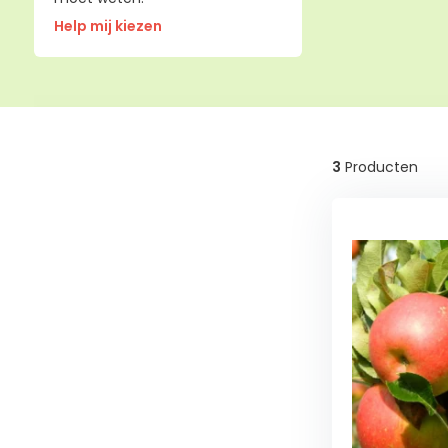
Help mij kiezen
3
Producten
Wintergroen
Nee
(3)
Schaduw
Half
schaduw
(3)