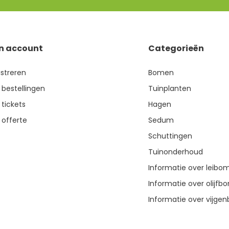
jn account
Categorieën
istreren
Bomen
 bestellingen
Tuinplanten
 tickets
Hagen
 offerte
Sedum
Schuttingen
Tuinonderhoud
Informatie over leibo
Informatie over olijf
Informatie over vijg