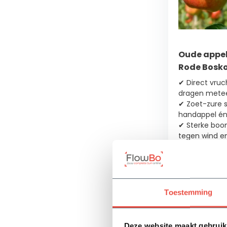
Zon
(3)
Bladkleur
Oude appel
Rode Bosk
Groen
(3)
✔ Direct vru
dragen mete
✔ Zoet-zure 
Bloeikleur
handappel én
✔ Sterke boo
Wit
tegen wind en.
(3)
Op voorra
Bloeimaand
207,58
Toestemming
April
(3)
Deze website maakt gebruik