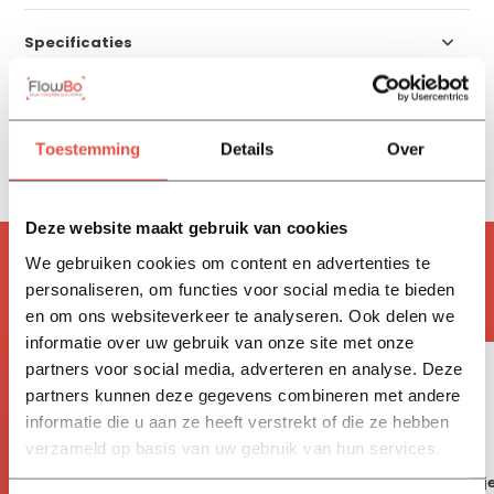
Specificaties
Reviews
Toestemming
Details
Over
Delen
Deze website maakt gebruik van cookies
ACCESSOIRES
We gebruiken cookies om content en advertenties te
personaliseren, om functies voor social media te bieden
Handig om mee te bestellen
en om ons websiteverkeer te analyseren. Ook delen we
informatie over uw gebruik van onze site met onze
partners voor social media, adverteren en analyse. Deze
partners kunnen deze gegevens combineren met andere
informatie die u aan ze heeft verstrekt of die ze hebben
verzameld op basis van uw gebruik van hun services.
Vivimus
BAHCO tuinschepj