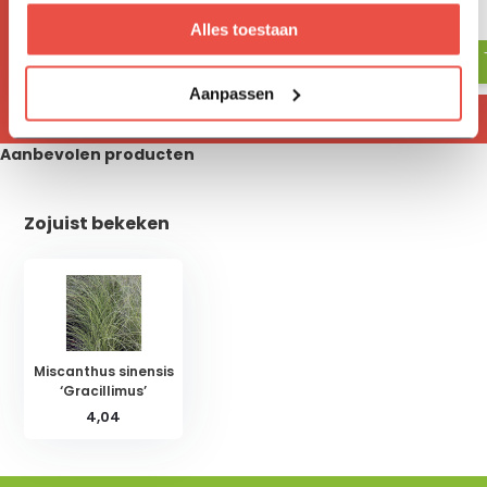
17,05
18,-
Alles toestaan
Aanpassen
Aanbevolen producten
Zojuist bekeken
Miscanthus sinensis
‘Gracillimus’
4,04