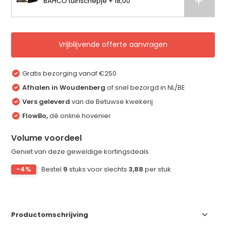
BAHCO tuinschepje + 18,00
Vrijblijvende offerte aanvragen
Gratis bezorging vanaf €250
Afhalen in Woudenberg
of snel bezorgd in NL/BE
Vers geleverd
van de Betuwse kwekerij
FlowBo,
dé online hovenier
Volume voordeel
Geniet van deze geweldige kortingsdeals
-4%
Bestel
9
stuks voor slechts
3,88
per stuk
Productomschrijving