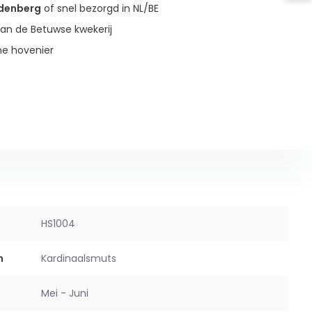
udenberg
of snel bezorgd in NL/BE
an de Betuwse kwekerij
ne hovenier
HS1004
m
Kardinaalsmuts
Mei - Juni