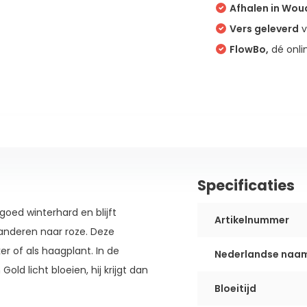
Afhalen in Wo
Vers geleverd
v
FlowBo,
dé onli
Specificaties
oed winterhard en blijft
Artikelnummer
randeren naar roze. Deze
r of als haagplant. In de
Nederlandse naa
d licht bloeien, hij krijgt dan
Bloeitijd