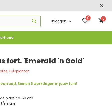
0
0
Inloggen
derhoud
f €1000 -
FLOWBO1000
fort. 'Emerald 'n Gold'
 alles Tuinplanten
oorraad: Binnen 6 werkdagen in jouw tuin!
de plant ca. 50 cm
 t/m juni