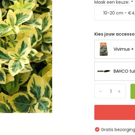
Maak een keuze:
*
Kies jouw accesso
Vivimus + 
BAHCO tui
-
+
Gratis bezorgin