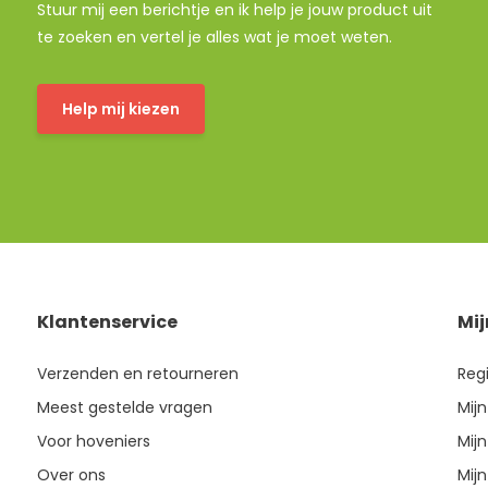
Stuur mij een berichtje en ik help je jouw product uit
te zoeken en vertel je alles wat je moet weten.
Help mij kiezen
Klantenservice
Mi
Verzenden en retourneren
Reg
Meest gestelde vragen
Mijn
Voor hoveniers
Mijn
Over ons
Mijn