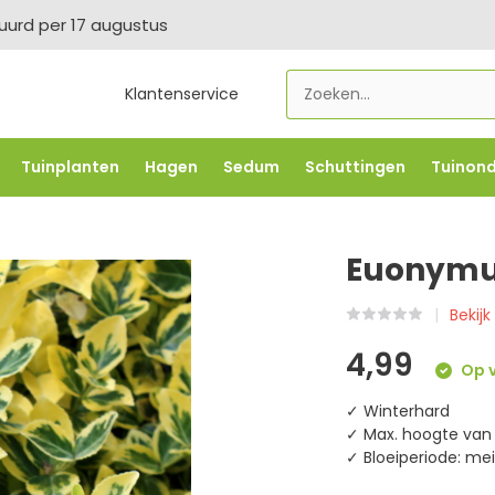
tuurd per 17 augustus
Klantenservice
Tuinplanten
Hagen
Sedum
Schuttingen
Tuinon
LOWBO250
-5% vanaf €500 -
FLOWBO500
-7,5% vana
Euonymus 
Bekijk
4,99
Op v
✓ Winterhard
✓ Max. hoogte van 
✓ Bloeiperiode: mei