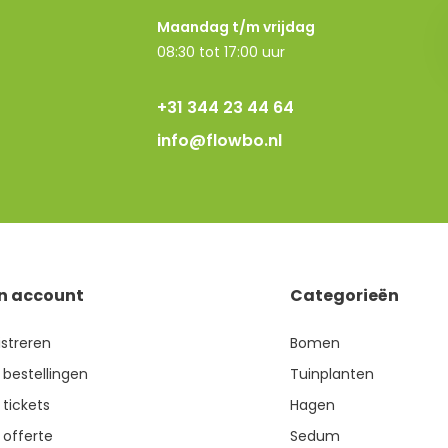
Maandag t/m vrijdag
08:30 tot 17:00 uur
+31 344 23 44 64
info@flowbo.nl
jn account
Categorieën
istreren
Bomen
 bestellingen
Tuinplanten
 tickets
Hagen
 offerte
Sedum