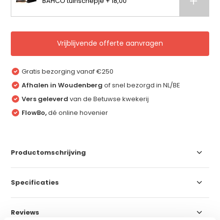
BAHCO tuinschepje + 18,00
Vrijblijvende offerte aanvragen
Gratis bezorging vanaf €250
Afhalen in Woudenberg
of snel bezorgd in NL/BE
Vers geleverd
van de Betuwse kwekerij
FlowBo,
dé online hovenier
Productomschrijving
Specificaties
Reviews