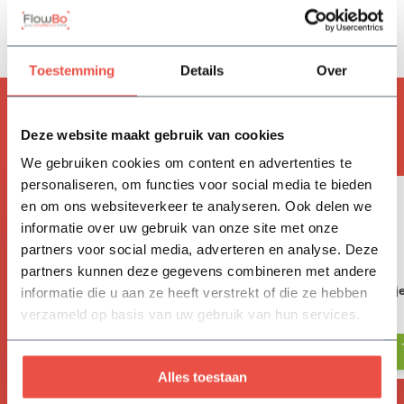
Delen
Toestemming
Details
Over
ACCESSOIRES
Handig om mee te bestellen
Deze website maakt gebruik van cookies
We gebruiken cookies om content en advertenties te
personaliseren, om functies voor social media te bieden
en om ons websiteverkeer te analyseren. Ook delen we
informatie over uw gebruik van onze site met onze
partners voor social media, adverteren en analyse. Deze
partners kunnen deze gegevens combineren met andere
Vivimus
BAHCO tuinschepj
informatie die u aan ze heeft verstrekt of die ze hebben
verzameld op basis van uw gebruik van hun services.
17,05
18,-
Alles toestaan