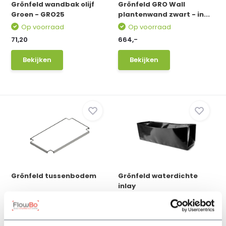
Grönfeld wandbak olijf
Grönfeld GRO Wall
Groen - GRO25
plantenwand zwart - in...
Op voorraad
Op voorraad
71,20
664,-
Bekijken
Bekijken
Grönfeld tussenbodem
Grönfeld waterdichte
inlay
Op voorraad
Op voorraad
32,25
89,25