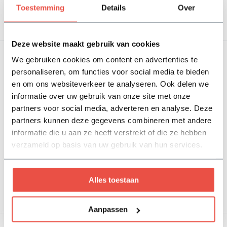
Bekijken
Bekijken
Toestemming
Details
Over
Deze website maakt gebruik van cookies
We gebruiken cookies om content en advertenties te
personaliseren, om functies voor social media te bieden
en om ons websiteverkeer te analyseren. Ook delen we
informatie over uw gebruik van onze site met onze
partners voor social media, adverteren en analyse. Deze
partners kunnen deze gegevens combineren met andere
Grönfeld wandbak goud -
Grönfeld plantenbak
GRO25 - Limited ...
roest - Hoogte 25 cm
informatie die u aan ze heeft verstrekt of die ze hebben
Niet op voorraad
Op voorraad
verzameld op basis van uw gebruik van hun services.
71,20
108,25
Bekijken
Bekijken
Alles toestaan
Aanpassen