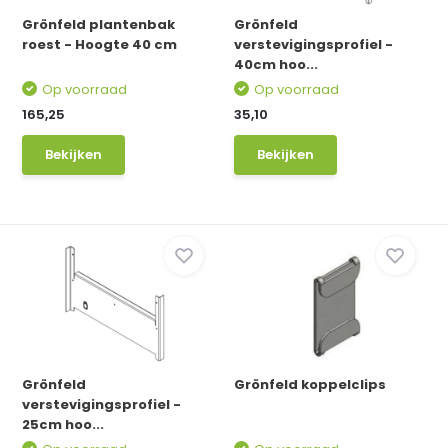
Grönfeld plantenbak
Grönfeld
roest - Hoogte 40 cm
verstevigingsprofiel -
40cm hoo...
Op voorraad
Op voorraad
165,25
35,10
Bekijken
Bekijken
Grönfeld
Grönfeld koppelclips
verstevigingsprofiel -
25cm hoo...