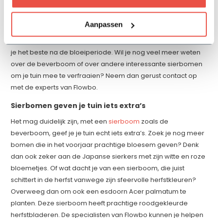
keer per jaar snoeien. De beste periode voor de
snoeiwerkzaamheden is in het voorjaar, maar wel ná de
Aanpassen
bloeiperiode. Kies je voor een leimagnolia? Dan wil je
natuurlijk de schermvorm behouden. Ook in dat geval snoei
je het beste na de bloeiperiode. Wil je nog veel meer weten
over de beverboom of over andere interessante sierbomen
om je tuin mee te verfraaien? Neem dan gerust contact op
met de experts van Flowbo.
Sierbomen geven je tuin iets extra’s
Het mag duidelijk zijn, met een
sierboom
zoals de
beverboom, geef je je tuin echt iets extra’s. Zoek je nog meer
bomen die in het voorjaar prachtige bloesem geven? Denk
dan ook zeker aan de Japanse sierkers met zijn witte en roze
bloemetjes. Of wat dacht je van een sierboom, die juist
schittert in de herfst vanwege zijn sfeervolle herfstkleuren?
Overweeg dan om ook een esdoorn Acer palmatum te
planten. Deze sierboom heeft prachtige roodgekleurde
herfstbladeren. De specialisten van Flowbo kunnen je helpen