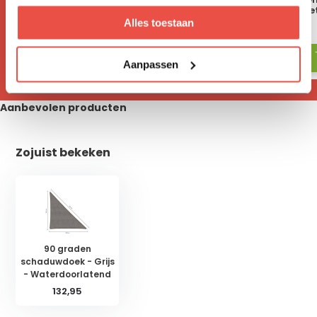
schaduwdoek <5 meter
schaduwdoek >5 me
Alles toestaan
43,65
49,35
Aanpassen
Aanbevolen producten
Zojuist bekeken
90 graden
schaduwdoek - Grijs
- Waterdoorlatend
132,95