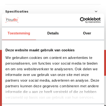
Specificaties
Reviews
Toestemming
Details
Over
Delen
Deze website maakt gebruik van cookies
We gebruiken cookies om content en advertenties te
ACCESSOIRES
personaliseren, om functies voor social media te bieden
Handig om mee te bestellen
en om ons websiteverkeer te analyseren. Ook delen we
informatie over uw gebruik van onze site met onze
partners voor social media, adverteren en analyse. Deze
partners kunnen deze gegevens combineren met andere
informatie die u aan ze heeft verstrekt of die ze hebben
verzameld op basis van uw gebruik van hun services.
Bevestiging set - driehoek
Bevestiging set - drie