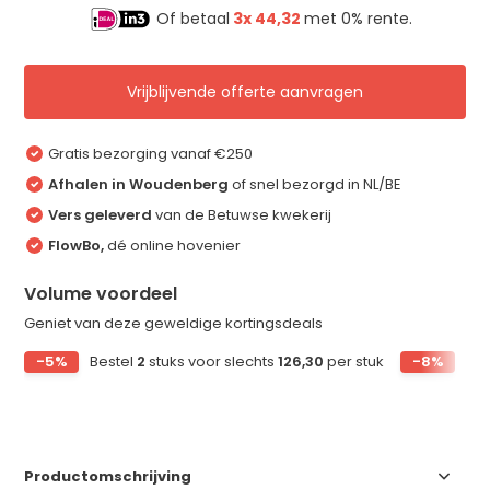
Of betaal
3x
44,32
met 0% rente.
Vrijblijvende offerte aanvragen
Gratis bezorging vanaf €250
Afhalen in Woudenberg
of snel bezorgd in NL/BE
Vers geleverd
van de Betuwse kwekerij
FlowBo,
dé online hovenier
Volume voordeel
Geniet van deze geweldige kortingsdeals
-5%
Bestel
2
stuks voor slechts
126,30
per stuk
-8%
Bes
Productomschrijving