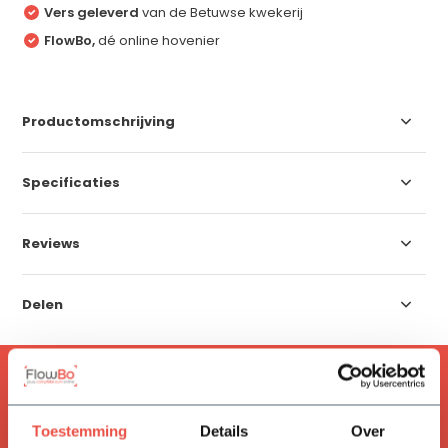
Vers geleverd
van de Betuwse kwekerij
FlowBo,
dé online hovenier
Productomschrijving
Specificaties
Reviews
Delen
ACCESSOIRES
Handig om mee te bestellen
Toestemming
Details
Over