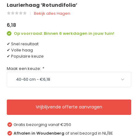
Laurierhaag ‘Rotundifolia’
Bekijk alles Hagen
6,18
Op voorraad: Binnen 6 werkdagen in jouw tuin!
✔ Snel resultaat
✔ Volle haag
✔ Populaire keuze
Maak een keuze:
*
Vrijblijvende offerte aanvragen
Gratis bezorging vanaf €250
Afhalen in Woudenberg
of snel bezorgd in NL/BE