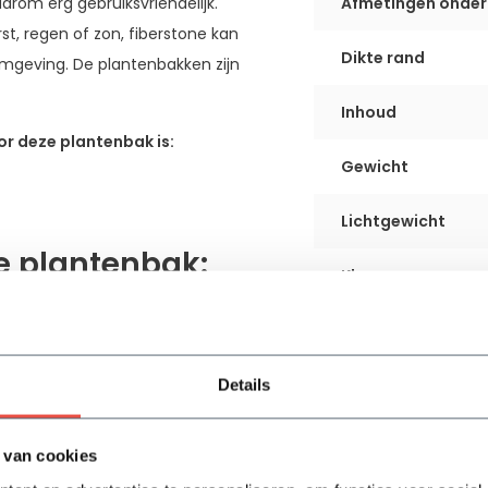
rom erg gebruiksvriendelijk.
Afmetingen onder
st, regen of zon, fiberstone kan
Dikte rand
omgeving. De plantenbakken zijn
Inhoud
r deze plantenbak is:
Gewicht
Lichtgewicht
e plantenbak:
Kleur
UV-bestendig
Vorstbestendig
Details
Gebruik
 van cookies