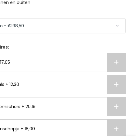
nnen en buiten
ires:
17,05
ls + 12,30
omschors + 20,19
nschepje + 18,00