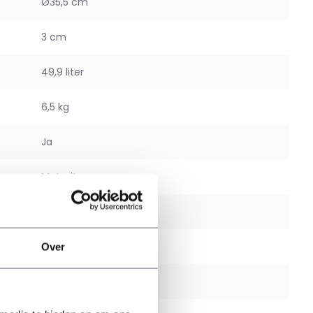
Ø35,5 cm
3 cm
49,9 liter
6,5 kg
Ja
Mat wit
Ja
Ja
Over
Binnen en buiten