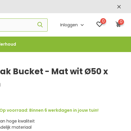
0
0
Inloggen
derhoud
f €1000 -
FLOWBO1000
ak Bucket - Mat wit Ø50 x
m
Op voorraad: Binnen 6 werkdagen in jouw tuin!
an hoge kwaliteit
elijk materiaal