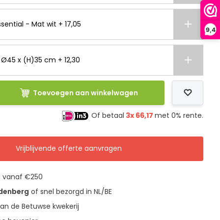
sential - Mat wit + 17,05
9,4
- Ø45 x (H)35 cm + 12,30
Toevoegen aan winkelwagen
Of betaal
3x
66,17
met 0% rente.
Vrijblijvende offerte aanvragen
g vanaf €250
udenberg
of snel bezorgd in NL/BE
an de Betuwse kwekerij