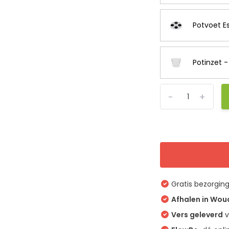
Potvoet Es
Potinzet 
-
+
Gratis bezorgin
Afhalen in Wo
Vers geleverd
v