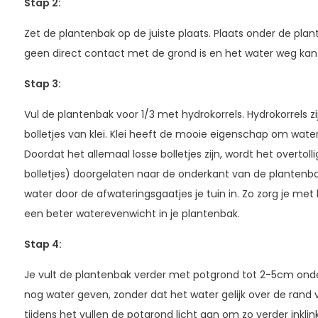
Stap 2:
Zet de plantenbak op de juiste plaats. Plaats onder de pla
geen direct contact met de grond is en het water weg ka
Stap 3
:
Vul de plantenbak voor 1/3 met hydrokorrels. Hydrokorrels zi
bolletjes van klei. Klei heeft de mooie eigenschap om water
Doordat het allemaal losse bolletjes zijn, wordt het overtol
bolletjes) doorgelaten naar de onderkant van de plantenbak.
water door de afwateringsgaatjes je tuin in. Zo zorg je met
een beter waterevenwicht in je plantenbak.
Stap 4
:
Je vult de plantenbak verder met potgrond tot 2-5cm onder
nog water geven, zonder dat het water gelijk over de rand
tijdens het vullen de potgrond licht aan om zo verder inklin