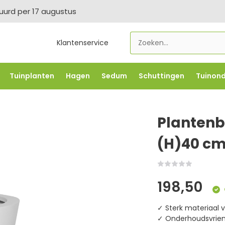
tuurd per 17 augustus
Klantenservice
Tuinplanten
Hagen
Sedum
Schuttingen
Tuinon
LOWBO250
-5% vanaf €500 -
FLOWBO500
-7,5% vana
Plantenb
(H)40 c
198,50
✓ Sterk materiaal v
✓ Onderhoudsvriend