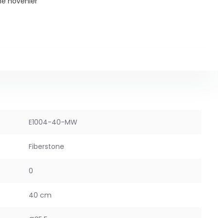
ne hovenier
E1004-40-MW
Fiberstone
0
40 cm