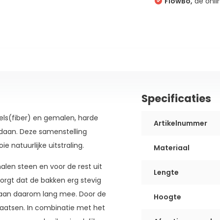
FlowBo,
dé onli
Specificaties
ls(fiber) en gemalen, harde
Artikelnummer
daan. Deze samenstelling
natuurlijke uitstraling.
Materiaal
alen steen en voor de rest uit
Lengte
zorgt dat de bakken erg stevig
 gaan daarom lang mee. Door de
Hoogte
laatsen. In combinatie met het