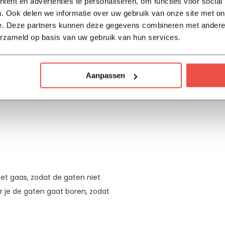
ent en advertenties te personaliseren, om functies voor social
Waterdicht
. Ook delen we informatie over uw gebruik van onze site met on
e. Deze partners kunnen deze gegevens combineren met andere i
Dubbele bodem
erzameld op basis van uw gebruik van hun services.
Garantie
Aanpassen
t gaas, zodat de gaten niet
r je de gaten gaat boren, zodat