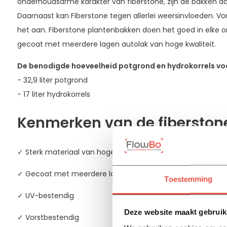
onderhoudsarme karakter van fiberstone, zijn de bakken daa
Daarnaast kan Fiberstone tegen allerlei weersinvloeden. Vor
het aan. Fiberstone plantenbakken doen het goed in elke 
gecoat met meerdere lagen autolak van hoge kwaliteit.
De benodigde hoeveelheid potgrond en hydrokorrels voo
- 32,9 liter potgrond
- 17 liter hydrokorrels
Kenmerken van de fiberston
✓ Sterk materiaal van hoge kwaliteit
✓ Gecoat met meerdere lagen autolak
Toestemming
✓ UV-bestendig
Deze website maakt gebruik
✓ Vorstbestendig