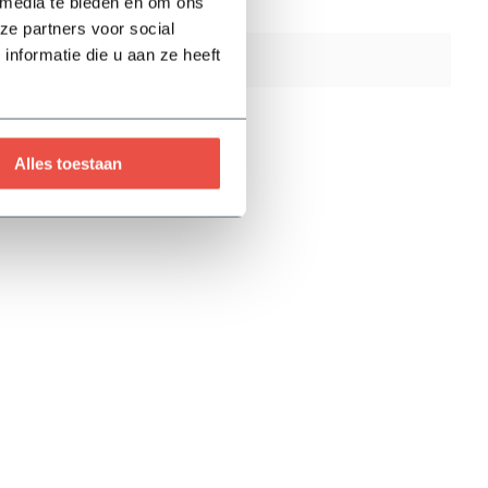
 media te bieden en om ons
Nee
ze partners voor social
nformatie die u aan ze heeft
Nee
5 jaar
Alles toestaan