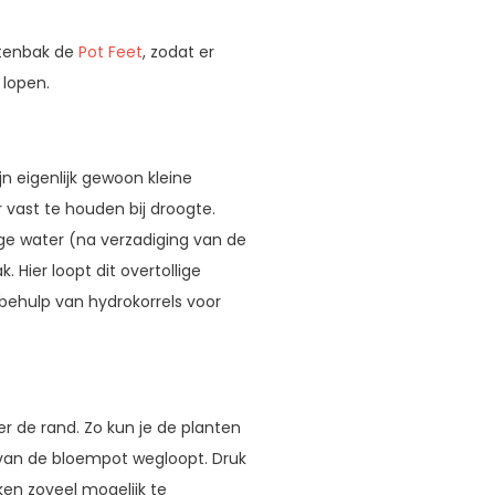
ntenbak de
Pot Feet
, zodat er
n lopen.
jn eigenlijk gewoon kleine
 vast te houden bij droogte.
lige water (na verzadiging van de
 Hier loopt dit overtollige
 behulp van hydrokorrels voor
 de rand. Zo kun je de planten
 van de bloempot wegloopt. Druk
ken zoveel mogelijk te