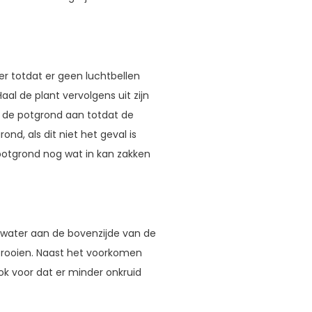
r totdat er geen luchtbellen
l de plant vervolgens uit zijn
ul de potgrond aan totdat de
ond, als dit niet het geval is
 potgrond nog wat in kan zakken
 water aan de bovenzijde van de
trooien. Naast het voorkomen
k voor dat er minder onkruid