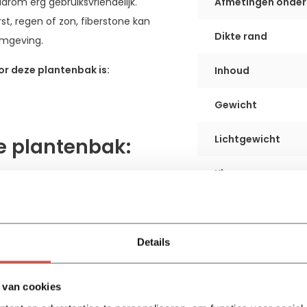
rom erg gebruiksvriendelijk.
Afmetingen onder
st, regen of zon, fiberstone kan
Dikte rand
omgeving.
r deze plantenbak is:
Inhoud
Gewicht
Lichtgewicht
e plantenbak:
Kleur
UV-bestendig
Vorstbestendig
Details
Gebruik
 van cookies