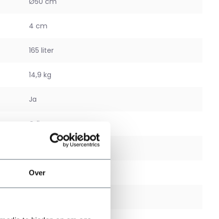
Ø50 cm
4 cm
165 liter
14,9 kg
Ja
Grijs
Ja
Ja
Over
Binnen en buiten