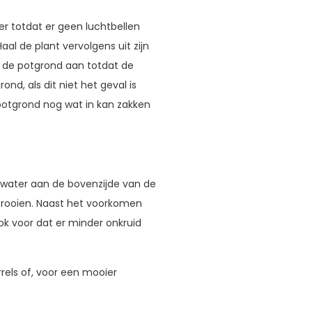
r totdat er geen luchtbellen
l de plant vervolgens uit zijn
ul de potgrond aan totdat de
ond, als dit niet het geval is
 potgrond nog wat in kan zakken
 water aan de bovenzijde van de
trooien. Naast het voorkomen
k voor dat er minder onkruid
rels of, voor een mooier