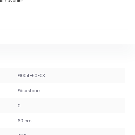
ne hovenier
E1004-60-03
Fiberstone
0
60 cm