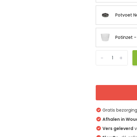
Potvoet Na
Potinzet 
-
+
Gratis bezorgin
Afhalen in Wo
Vers geleverd
v