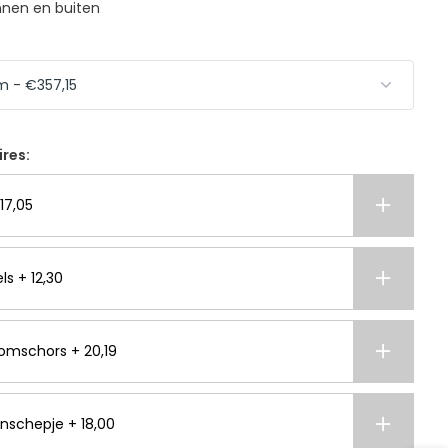
nnen en buiten
ires:
17,05
ls + 12,30
omschors + 20,19
nschepje + 18,00