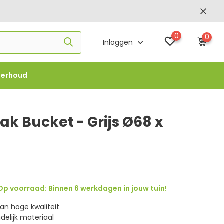
0
0
Inloggen
derhoud
f €1000 -
FLOWBO1000
k Bucket - Grijs Ø68 x
m
p voorraad: Binnen 6 werkdagen in jouw tuin!
an hoge kwaliteit
elijk materiaal