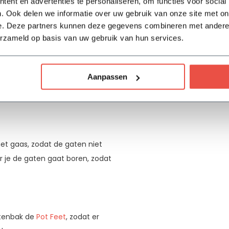
ent en advertenties te personaliseren, om functies voor social
Waterdicht
. Ook delen we informatie over uw gebruik van onze site met on
e. Deze partners kunnen deze gegevens combineren met andere i
Dubbele bodem
erzameld op basis van uw gebruik van hun services.
Garantie
Aanpassen
t gaas, zodat de gaten niet
r je de gaten gaat boren, zodat
ntenbak de
Pot Feet
, zodat er