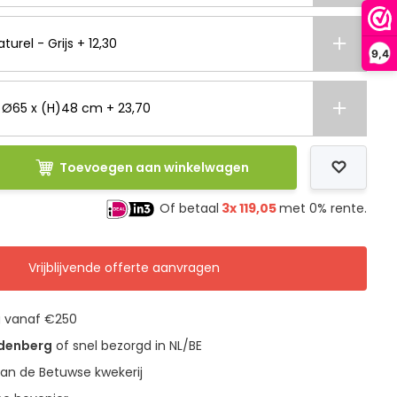
turel - Grijs + 12,30
9,4
- Ø65 x (H)48 cm + 23,70
Toevoegen aan winkelwagen
Of betaal
3x
119,05
met 0% rente.
Vrijblijvende offerte aanvragen
g vanaf €250
udenberg
of snel bezorgd in NL/BE
an de Betuwse kwekerij