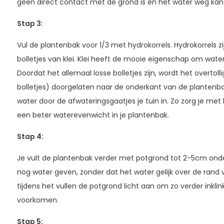
geen direct contact met de grond is en het water weg ka
Stap 3
:
Vul de plantenbak voor 1/3 met hydrokorrels. Hydrokorrels zi
bolletjes van klei. Klei heeft de mooie eigenschap om water
Doordat het allemaal losse bolletjes zijn, wordt het overtol
bolletjes) doorgelaten naar de onderkant van de plantenbak.
water door de afwateringsgaatjes je tuin in. Zo zorg je met
een beter waterevenwicht in je plantenbak.
Stap 4
:
Je vult de plantenbak verder met potgrond tot 2-5cm onder
nog water geven, zonder dat het water gelijk over de rand
tijdens het vullen de potgrond licht aan om zo verder inklin
voorkomen.
Stap 5
: