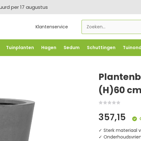
tuurd per 17 augustus
Klantenservice
Tuinplanten
Hagen
Sedum
Schuttingen
Tuinon
LOWBO250
-5% vanaf €500 -
FLOWBO500
-7,5% vana
Plantenba
(H)60 c
357,15
O
✓ Sterk materiaal v
✓ Onderhoudsvriend