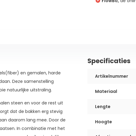
FlowBo,
dé onli
Specificaties
ls(fiber) en gemalen, harde
Artikelnummer
daan. Deze samenstelling
natuurlijke uitstraling.
Materiaal
alen steen en voor de rest uit
Lengte
zorgt dat de bakken erg stevig
 gaan daarom lang mee. Door de
Hoogte
laatsen. In combinatie met het