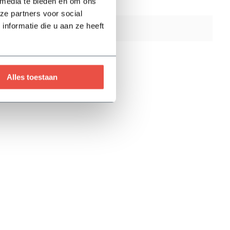
 media te bieden en om ons
Nee
ze partners voor social
nformatie die u aan ze heeft
Nee
5 jaar
Alles toestaan