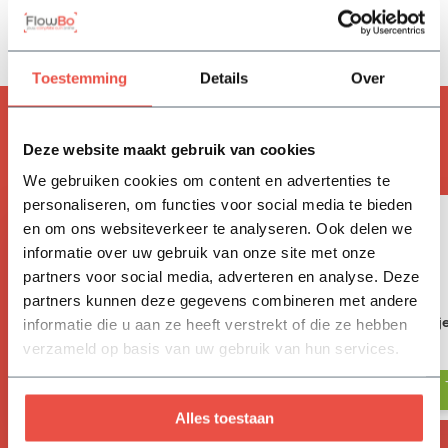
Delen
Toestemming
Details
Over
ACCESSOIRES
Handig om mee te bestellen
Deze website maakt gebruik van cookies
We gebruiken cookies om content en advertenties te
personaliseren, om functies voor social media te bieden
en om ons websiteverkeer te analyseren. Ook delen we
informatie over uw gebruik van onze site met onze
partners voor social media, adverteren en analyse. Deze
partners kunnen deze gegevens combineren met andere
Vivimus
BAHCO tuinschepj
informatie die u aan ze heeft verstrekt of die ze hebben
verzameld op basis van uw gebruik van hun services.
17,05
18,-
Alles toestaan