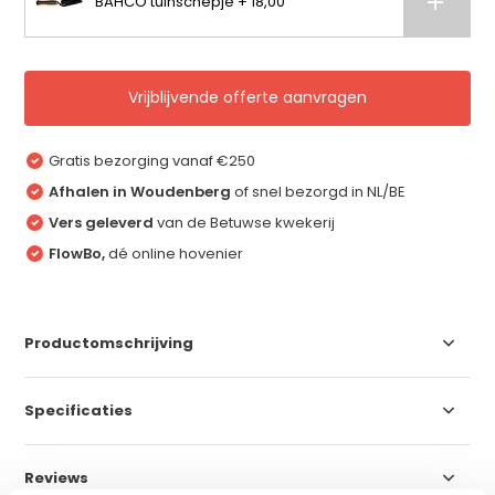
BAHCO tuinschepje + 18,00
Vrijblijvende offerte aanvragen
Gratis bezorging vanaf €250
Afhalen in Woudenberg
of snel bezorgd in NL/BE
Vers geleverd
van de Betuwse kwekerij
FlowBo,
dé online hovenier
Productomschrijving
Specificaties
Reviews