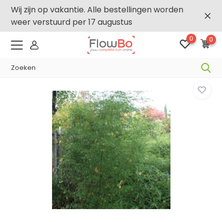
Wij zijn op vakantie. Alle bestellingen worden
weer verstuurd per 17 augustus
0
0
-2,5% vanaf €250 -
FLOWBO250
-,
Home