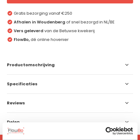
Gratis bezorging vanaf €250
Afhalen in Woudenberg
of snel bezorgd in NL/BE
Vers geleverd
van de Betuwse kwekerij
FlowBo,
dé online hovenier
Productomschrijving
Specificaties
Reviews
Delen