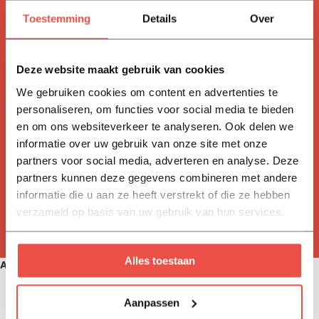
ACCESSOIRES
Toestemming
Details
Over
Handig om mee te bestellen
Deze website maakt gebruik van cookies
We gebruiken cookies om content en advertenties te
personaliseren, om functies voor social media te bieden
en om ons websiteverkeer te analyseren. Ook delen we
informatie over uw gebruik van onze site met onze
Aanplantpakket per boom: 2
partners voor social media, adverteren en analyse. Deze
boompalen 200 cm | 1 zak
partners kunnen deze gegevens combineren met andere
aanplantgrond | 2 meter
boombevestigingsband | 2
informatie die u aan ze heeft verstrekt of die ze hebben
krammen
23,70
verzameld op basis van uw gebruik van hun services.
Alles toestaan
Aanbevolen producten
Aanpassen
Zojuist bekeken